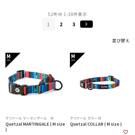
52
件中
1
-
20
件表示
1
2
3
並び替え
ケツァール マーチンゲール M
ケツァール カラー M
Quetzal MARTINGALE ( M size
Quetzal COLLAR ( M size )
)