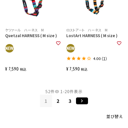
ケツァール ハーネス M
ロストア－ト ハーネス M
Quetzal HARNESS ( M size )
LostArt HARNESS ( M size )
4.00
（1）
¥
7,590
¥
7,590
税込
税込
52
件中
1
-
20
件表示
1
2
3
並び替え