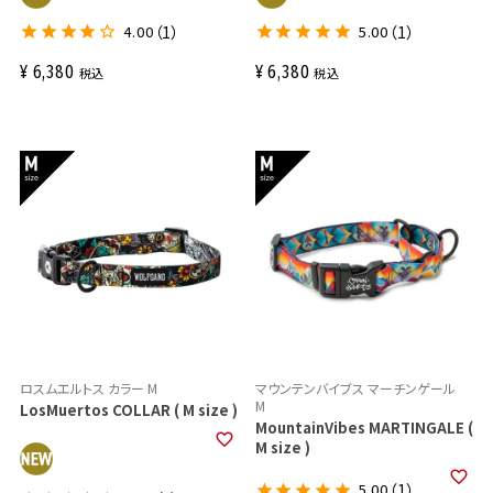
4.00
（1）
5.00
（1）
¥
6,380
¥
6,380
税込
税込
ロスムエルトス カラー M
マウンテンバイブス マーチンゲール
M
LosMuertos COLLAR ( M size )
MountainVibes MARTINGALE (
M size )
5.00
（1）