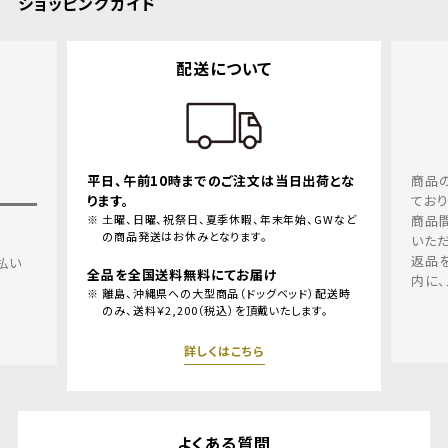
ショッピングガイド
について
返品・交換について
のご注文は当日出荷とな
商品の品質、取り扱いについては十分留意
ておりますが、万一、お届けした商品の不良
季休暇、年末年始、GWなど
商品間違えにつきましては、良品と交換さ
なります。
いただきます。
返品を希望される場合、商品到着後１週間
にてお届け
内に、メールリンクよりご連絡ください。
商品（ドッグベッド）配送時
税込）を頂戴いたします。
詳しくはこちら
はこちら
よくある質問