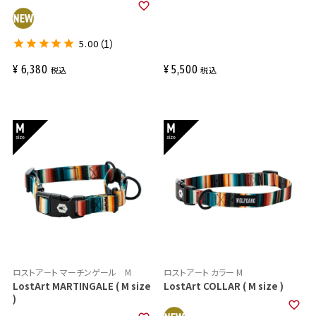
5.00
（1）
¥
6,380
¥
5,500
税込
税込
ロストア－ト マーチンゲール M
ロストア－ト カラー M
LostArt MARTINGALE ( M size
LostArt COLLAR ( M size )
)