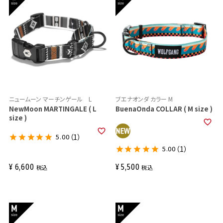
ニュームーン マーチンゲール L
ブエナオンダ カラー M
NewMoon MARTINGALE ( L
BuenaOnda COLLAR ( M size )
size )
5.00
（1）
5.00
（1）
¥
6,600
¥
5,500
税込
税込