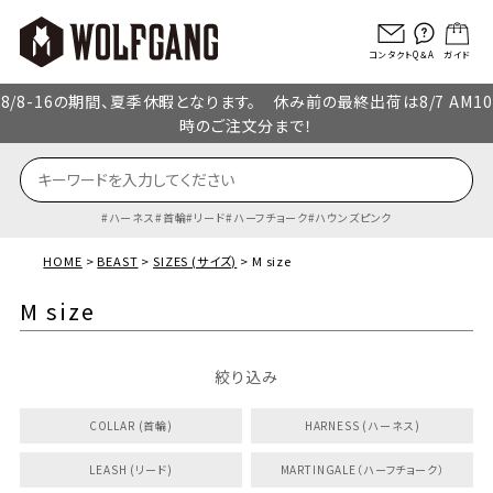
コンタクト
Q＆A
ガイド
8/8-16の期間、夏季休暇となります。 休み前の最終出荷は8/7 AM10
時のご注文分まで！
ハーネス
首輪
リード
ハーフチョーク
ハウンズピンク
HOME
BEAST
SIZES (サイズ)
M size
M size
絞り込み
COLLAR (首輪)
HARNESS (ハーネス)
LEASH (リード)
MARTINGALE（ハーフチョーク）