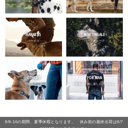
HARNESS
MARTINGALE
- ハーネス -
- ハーフチョーク -
OTHERS
FOR MAN
- その他グッズ -
- 愛犬と一緒に楽しむアパレル -
8/8-16の期間、夏季休暇となります。 休み前の最終出荷は8/7