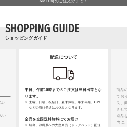
AM10時のご注文分まで！
SHOPPING GUIDE
ショッピングガイド
配送について
平日、午前10時までのご注文は当日出荷とな
商品
ります。
てお
払い
土曜、日曜、祝祭日、夏季休暇、年末年始、GW
良、
などの商品発送はお休みとなります。
させ
払い
返品
全品を全国送料無料にてお届け
内に
離島、沖縄県への大型商品（ドッグベッド）配送