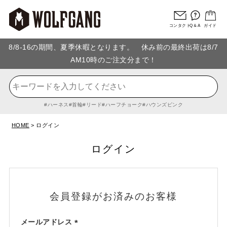
コンタクト
Q＆A
ガイド
8/8-16の期間、夏季休暇となります。 休み前の最終出荷は8/7
AM10時のご注文分まで！
ハーネス
首輪
リード
ハーフチョーク
ハウンズピンク
HOME
ログイン
ログイン
会員登録がお済みのお客様
メールアドレス