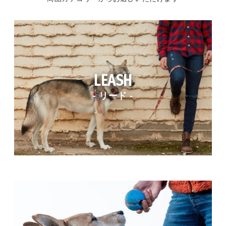
LEASH
- リード -