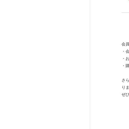
会
・
・
・
さ
り
ぜ