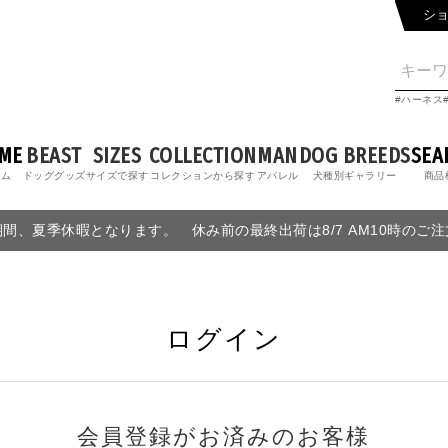
シ
ハーネス
ME
BEAST
SIZES
COLLECTION
MAN
DOG BREEDS
SEA
ーム
ドッググッズ
サイズで探す
コレクションから探す
アパレル
犬種別ギャラリー
商品
6の期間、夏季休暇となります。 休み前の最終出荷は8/7 AM10時のご
ログイン
会員登録がお済みのお客様