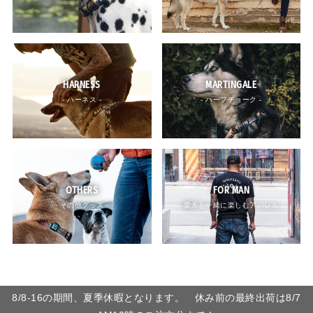
HARNESS
MARTINGALE
- ハーネス -
- ハーフチョーク -
OTHERS
FOR MAN
- その他グッズ -
- 愛犬と一緒に楽しむアパレル -
8/8-16の期間、夏季休暇となります。 休み前の最終出荷は8/7