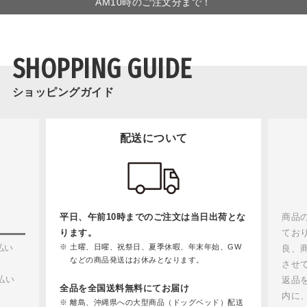
AM10時のご注文分まで！
SHOPPING GUIDE
ショッピングガイド
配送について
平日、午前10時までのご注文は当日出荷とな
商品
ります。
てお
払い
土曜、日曜、祝祭日、夏季休暇、年末年始、GW
良、
などの商品発送はお休みとなります。
させ
払い
返品
全品を全国送料無料にてお届け
内に
離島、沖縄県への大型商品（ドッグベッド）配送