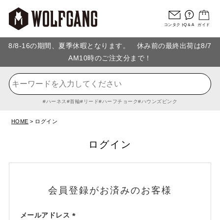
コンタクト
Q＆A
ガイド
8/8-16の期間、夏季休暇となります。 休み前の最終出荷は8/7
AM10時のご注文分まで！
ハーネス
首輪
リード
ハーフチョーク
ハウンズピンク
HOME
ログイン
ログイン
会員登録がお済みのお客様
メールアドレス