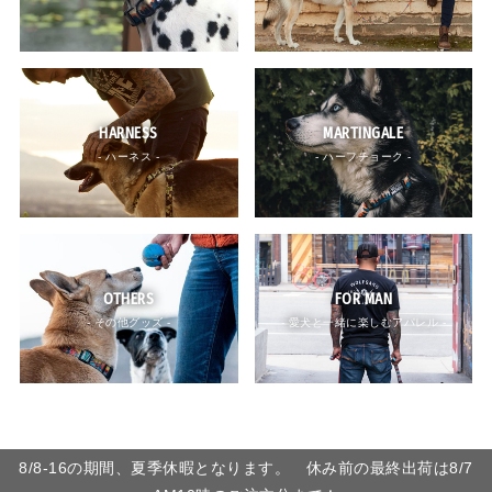
HARNESS
MARTINGALE
- ハーネス -
- ハーフチョーク -
OTHERS
FOR MAN
- その他グッズ -
- 愛犬と一緒に楽しむアパレル -
8/8-16の期間、夏季休暇となります。 休み前の最終出荷は8/7