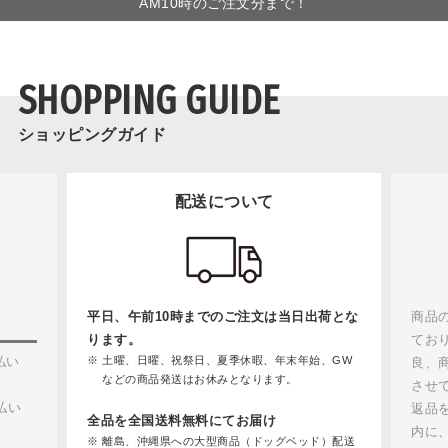
AM10時のご注文分まで！
SHOPPING GUIDE
ショッピングガイド
配送について
平日、午前10時までのご注文は当日出荷とな
商品
ります。
てお
払い
土曜、日曜、祝祭日、夏季休暇、年末年始、GW
良、
などの商品発送はお休みとなります。
させ
払い
返品
全品を全国送料無料にてお届け
内に
離島、沖縄県への大型商品（ドッグベッド）配送