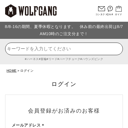
コンタクト
Q＆A
ガイド
8/8-16の期間、夏季休暇となります。 休み前の最終出荷は8/7
AM10時のご注文分まで！
ハーネス
首輪
リード
ハーフチョーク
ハウンズピンク
HOME
ログイン
ログイン
会員登録がお済みのお客様
メールアドレス