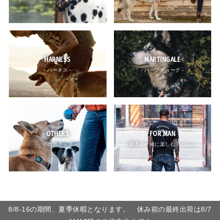
HARNESS
MARTINGALE
- ハーネス -
- ハーフチョーク -
OTHERS
FOR MAN
- その他グッズ -
- 愛犬と一緒に楽しむアパレル -
8/8-16の期間、夏季休暇となります。 休み前の最終出荷は8/7