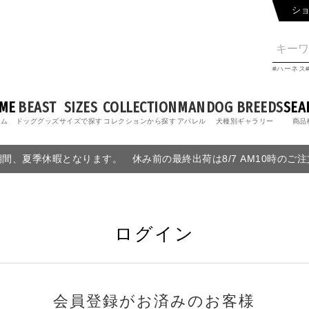
シ
ハーネス
ME
BEAST
SIZES
COLLECTION
MAN
DOG BREEDS
SEA
ーム
ドッググッズ
サイズで探す
コレクションから探す
アパレル
犬種別ギャラリー
商品
6の期間、夏季休暇となります。 休み前の最終出荷は8/7 AM10時のご
ログイン
会員登録がお済みのお客様