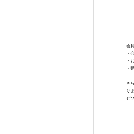
会
・
・
・
さ
り
ぜ