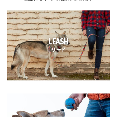
LEASH
- リード -