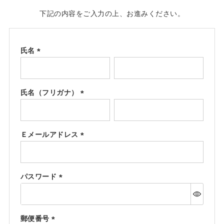
下記の内容をご入力の上、お進みください。
氏名
(必
須)
氏名（フリガナ）
(必
須)
Ｅメールアドレス
(必
須)
パスワード
(必
須)
郵便番号