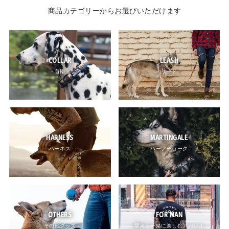
商品カテゴリーからお選びいただけます
COLLAR
LEASH
- 首輪 -
- リード -
HARNESS
MARTINGALE
- ハーネス -
- ハーフチョーク -
OTHERS
FOR MAN
- その他グッズ -
- 愛犬と一緒に楽しむアパレル -