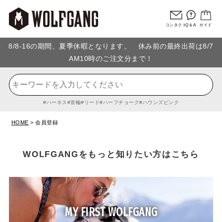
コンタクト
Q＆A
ガイド
8/8-16の期間、夏季休暇となります。 休み前の最終出荷は8/7
AM10時のご注文分まで！
ハーネス
首輪
リード
ハーフチョーク
ハウンズピンク
HOME
会員登録
WOLFGANGをもっと知りたい方はこちら
MY FIRST WOLFGANG