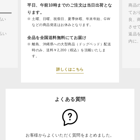
平日、午前10時までのご注文は当日出荷とな
商品
ります。
てお
払い
土曜、日曜、祝祭日、夏季休暇、年末年始、GW
良、
などの商品発送はお休みとなります。
させ
払い
返品
全品を全国送料無料にてお届け
内に
離島、沖縄県への大型商品（ドッグベッド）配送
時のみ、送料￥2,200（税込）を頂戴いたしま
す。
詳しくはこちら
よくある質問
お客様からよくいただく質問をまとめました。