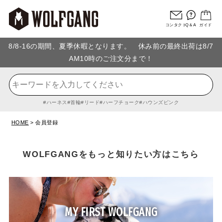
コンタクト
Q＆A
ガイド
8/8-16の期間、夏季休暇となります。 休み前の最終出荷は8/7
AM10時のご注文分まで！
ハーネス
首輪
リード
ハーフチョーク
ハウンズピンク
HOME
会員登録
WOLFGANGをもっと知りたい方はこちら
MY FIRST WOLFGANG