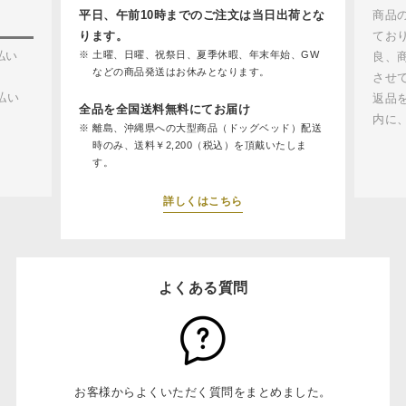
平日、午前10時までのご注文は当日出荷とな
商品
ります。
てお
払い
土曜、日曜、祝祭日、夏季休暇、年末年始、GW
良、
などの商品発送はお休みとなります。
させ
払い
返品
全品を全国送料無料にてお届け
内に
離島、沖縄県への大型商品（ドッグベッド）配送
時のみ、送料￥2,200（税込）を頂戴いたしま
す。
詳しくはこちら
よくある質問
お客様からよくいただく質問をまとめました。