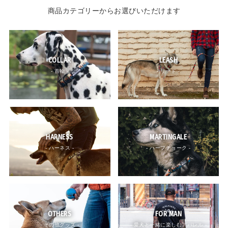
商品カテゴリーからお選びいただけます
COLLAR
LEASH
- 首輪 -
- リード -
HARNESS
MARTINGALE
- ハーネス -
- ハーフチョーク -
OTHERS
FOR MAN
- その他グッズ -
- 愛犬と一緒に楽しむアパレル -