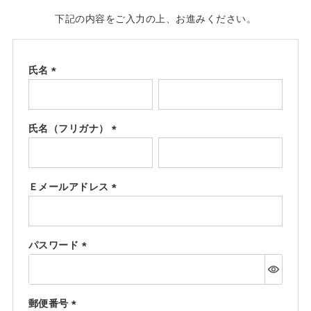
下記の内容をご入力の上、お進みください。
氏名
(必
須)
氏名（フリガナ）
(必
須)
Ｅメールアドレス
(必
須)
パスワード
(必
須)
郵便番号