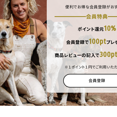
便利でお得な会員登録がおす
会員特典
10%
ポイント還元
100pt
会員登録で
プレ
300p
商品レビューの記入で
※１ポイント１円でご利用いた
会員登録