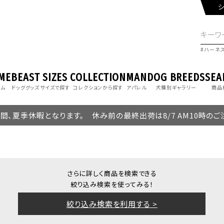
シ
ハーネ
ME
BEAST
SIZES
COLLECTION
MAN
DOG BREEDS
SEA
ーム
ドッググッズ
サイズで探す
コレクションから探す
アパレル
犬種別ギャラリー
商品
の期間、夏季休暇となります。 休み前の最終出荷は8/7 AM10時の
さらに詳しく商品を検索できる
絞り込み検索を使ってみる！
絞り込み検索を利用する >