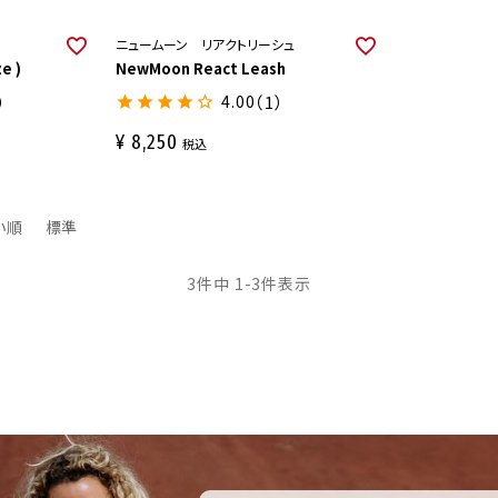
ニュームーン リアクトリーシュ
e )
NewMoon React Leash
）
4.00
（1）
¥
8,250
税込
い順
標準
3
件中
1
-
3
件表示