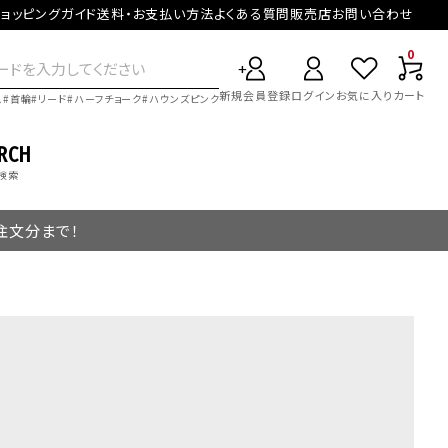
ョッピングガイド
送料・お支払い方法
よくある質問
販売店
お問い合わせ
0
新規会員登録
ログイン
お気に入り
カート
ス
首輪
リード
ハーフチョーク
ハウンズピンク
RCH
検索
ご注文分まで！