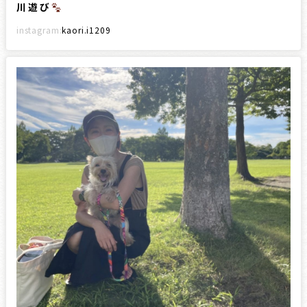
川遊び
instagram:
kaori.i1209