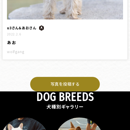
u3さん＆あおさん
2022.2.6
あお
wolfgang
写真を投稿する
DOG BREEDS
犬種別ギャラリー