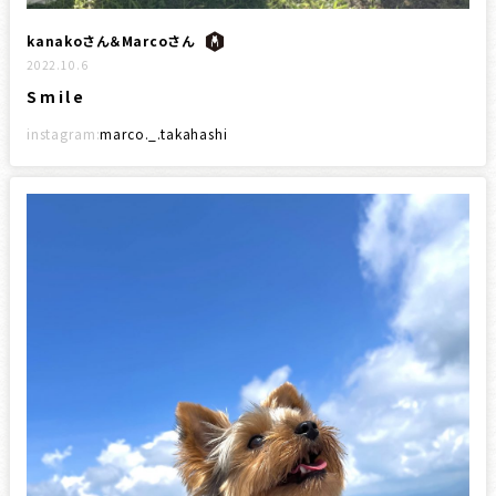
kanakoさん＆Marcoさん
2022.10.6
Smile
instagram:
marco._.takahashi