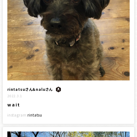
rintatsuさん＆naluさん
2022.3.1
wait
instagram:
rintatsu