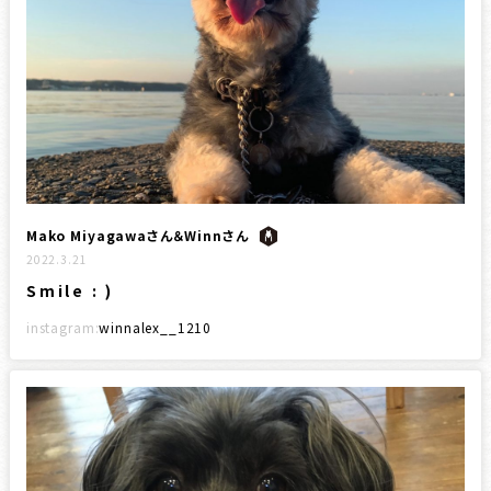
Mako Miyagawaさん＆Winnさん
2022.3.21
Smile : )
instagram:
winnalex__1210