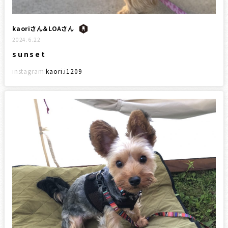
kaoriさん＆LOAさん
2024.6.22
sunset
instagram:
kaori.i1209