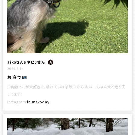
aikoさん＆ネピアさん
2024.3.14
お庭で
日向ぼっこが大好きで、晴れていれば毎日でて、おねーちゃん犬と走り回
ってます！
instagram:
inunekoday