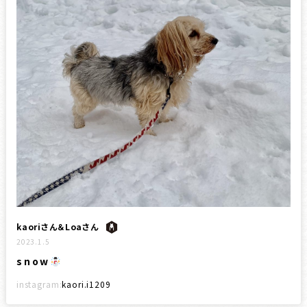
kaoriさん＆Loaさん
2023.1.5
snow
instagram:
kaori.i1209