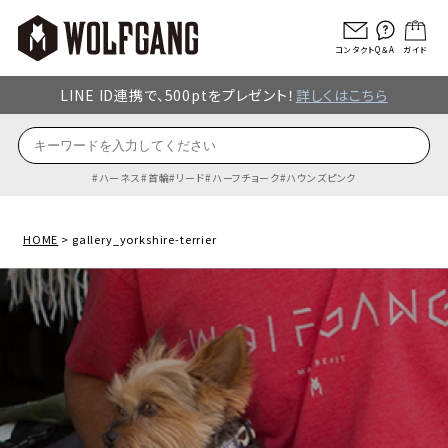
コンタクト
Q＆A
ガイド
LINE ID連携で、500ptをプレゼント！
詳しくはこちら
ハーネス
首輪
リード
ハーフチョーク
ハウンズピンク
HOME
gallery_yorkshire-terrier