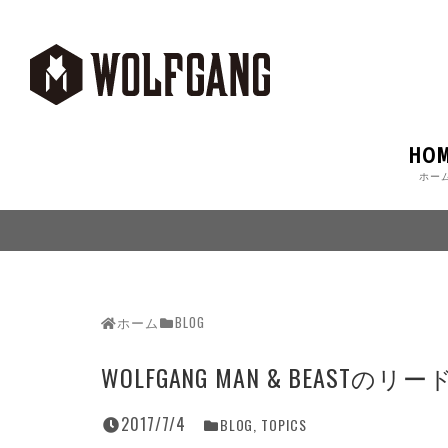
HO
ホー
ホーム
BLOG
WOLFGANG MAN & BEAS
2017/7/4
BLOG
,
TOPICS