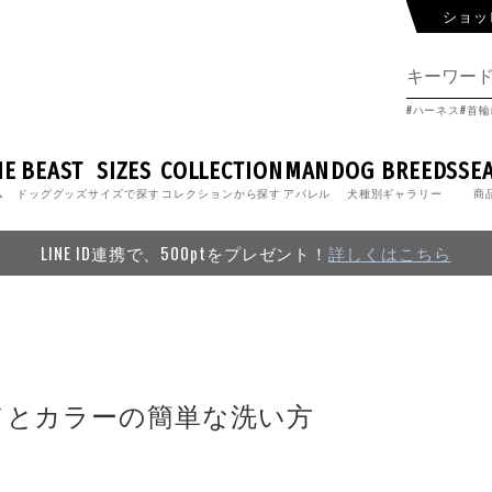
ショッ
ハーネス
首輪
ME
BEAST
SIZES
COLLECTION
MAN
DOG BREEDS
SE
ム
ドッググッズ
サイズで探す
コレクションから探す
アパレル
犬種別ギャラリー
商
LINE ID連携で、500ptをプレゼント！
詳しくはこちら
Tのリードとカラーの簡単な洗い方