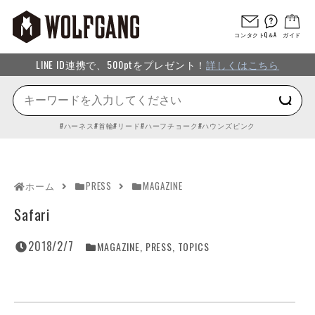
コンタクト
Q＆A
ガイド
LINE ID連携で、500ptをプレゼント！
詳しくはこちら
ハーネス
首輪
リード
ハーフチョーク
ハウンズピンク
ホーム
PRESS
MAGAZINE
Safari
2018/2/7
MAGAZINE
,
PRESS
,
TOPICS