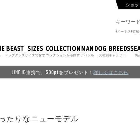
ショッ
ハーネス
首輪
ME
BEAST
SIZES
COLLECTION
MAN
DOG BREEDS
SE
ム
ドッググッズ
サイズで探す
コレクションから探す
アパレル
犬種別ギャラリー
商
LINE ID連携で、500ptをプレゼント！
詳しくはこちら
けにぴったりなニューモデル