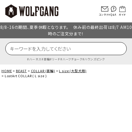
コンタクト
Q＆A
ガイド
8/8-16の期間、夏季休暇となります。 休み前の最終出荷は8/7 AM10
時のご注文分まで！
ハーネス
首輪
リード
ハーフチョーク
ハウンズピンク
HOME
BEAST
COLLAR (首輪)
L size (大型犬用)
LostArt COLLAR ( L size )