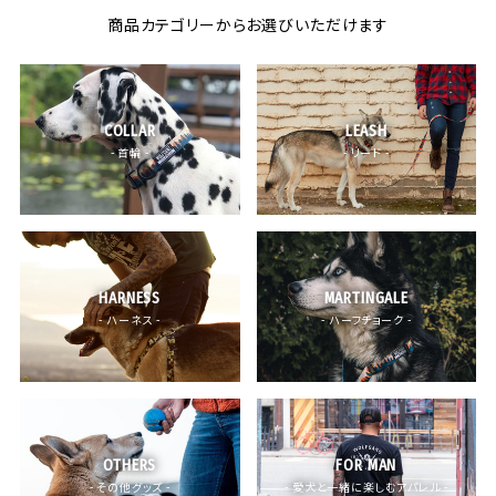
商品カテゴリーからお選びいただけます
COLLAR
LEASH
- 首輪 -
- リード -
HARNESS
MARTINGALE
- ハーネス -
- ハーフチョーク -
OTHERS
FOR MAN
- その他グッズ -
- 愛犬と一緒に楽しむアパレル -