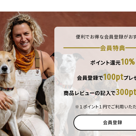
便利でお得な会員登録がおす
会員特典
10%
ポイント還元
100pt
会員登録で
プレ
300p
商品レビューの記入で
※１ポイント１円でご利用いた
会員登録