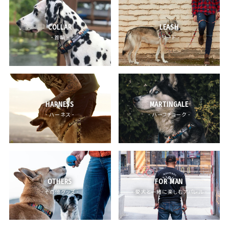
COLLAR
LEASH
- 首輪 -
- リード -
HARNESS
MARTINGALE
- ハーネス -
- ハーフチョーク -
OTHERS
FOR MAN
- その他グッズ -
- 愛犬と一緒に楽しむアパレル -