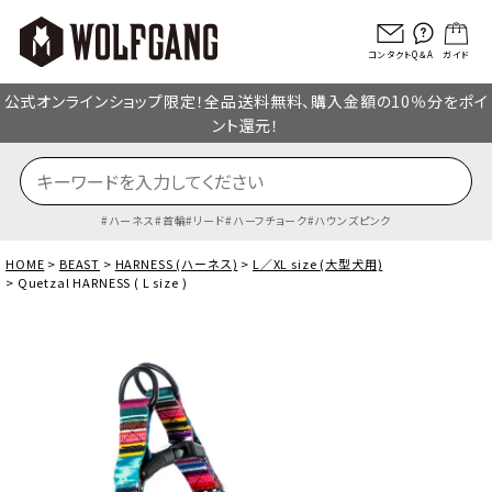
コンタクト
Q＆A
ガイド
公式オンラインショップ限定！全品送料無料、購入金額の10％分をポイ
ント還元！
ハーネス
首輪
リード
ハーフチョーク
ハウンズピンク
HOME
BEAST
HARNESS (ハーネス)
L／XL size (大型犬用)
Quetzal HARNESS ( L size )