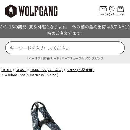
コンタクト
Q＆A
ガイド
8/8-16の期間、夏季休暇となります。 休み前の最終出荷は8/7 AM10
時のご注文分まで！
ハーネス
首輪
リード
ハーフチョーク
ハウンズピンク
HOME
BEAST
HARNESS (ハーネス)
S size (小型犬用)
WolfMountain Harness ( S size )