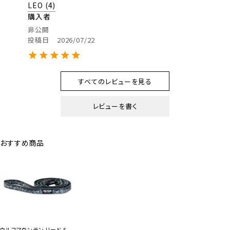
LEO
4
購入者
非公開
投稿日
2026/07/22
気にいったデザインだったのでお揃いで購入しました。
すべてのレビューを見る
こちらはトイプードル用です。
レビューを書く
nina
1
購入者
おすすめ商品
非公開
投稿日
2025/03/26
オンラインページの画像は黒っぽく見えますが、実際
はキレイなグレーです。何にでも合わせやすくオシャレ
です。素材はしっかりしていて丈夫で長く使用できそう
です。
ウルフマウンテン リード S