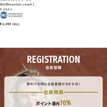
WolfMountain Leash (
S size )
カズンクス
1
購入者
¥
2,365
税込
埼玉県
男性
投稿日
2025/01/29
サイズ違いで購入しました。

以前から持っていた商品と変わらず、期待を裏切らな
い商品でした。
REGISTRATION
会員登録
便利でお得な会員登録がおすすめ！
会員特典
10%
ポイント還元