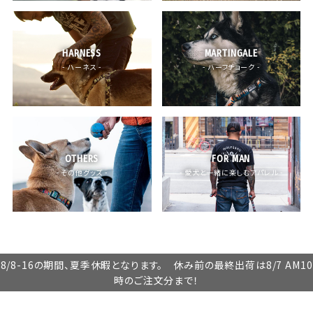
HARNESS
MARTINGALE
- ハーネス -
- ハーフチョーク -
OTHERS
FOR MAN
- その他グッズ -
- 愛犬と一緒に楽しむアパレル -
8/8-16の期間、夏季休暇となります。 休み前の最終出荷は8/7 AM10
時のご注文分まで！