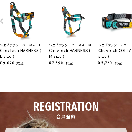
色鮮やかで映えます。他にないデザインで目を引きま
す。手触りも良く馴染みもいいです。
SUM56
7
購入者
シェブテック ハーネス L
シェブテック ハーネス M
シェブテック カラー
40代
男性
ChevTech HARNESS (
ChevTech HARNESS (
ChevTech COLLAR
投稿日
2023/09/06
L size )
M size )
size )
¥
9,020
税込
¥
7,590
税込
¥
5,720
税込
この配色はオシャレ度高めです！

色んな犬種、毛色に合いそう！

多頭飼いには嬉しいです！
REGISTRATION
会員登録