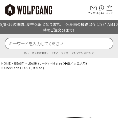
コンタクト
Q＆A
ガイド
8/8-16の期間、夏季休暇となります。 休み前の最終出荷は8/7 AM10
時のご注文分まで！
ハーネス
首輪
リード
ハーフチョーク
ハウンズピンク
HOME
BEAST
LEASH (リード)
M size (中型／大型犬用)
ChevTech LEASH ( M size )