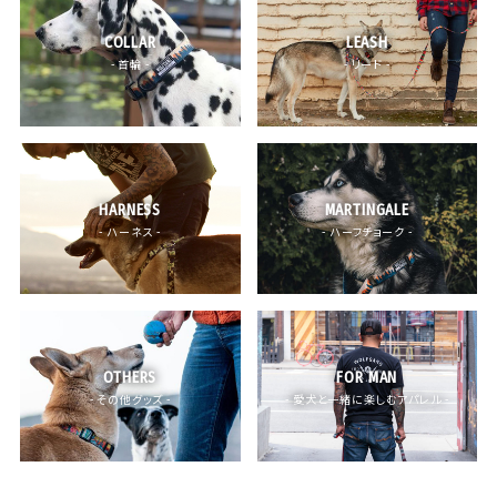
COLLAR
LEASH
- 首輪 -
- リード -
HARNESS
MARTINGALE
- ハーネス -
- ハーフチョーク -
OTHERS
FOR MAN
- その他グッズ -
- 愛犬と一緒に楽しむアパレル -