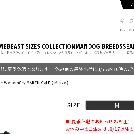
シ
ハーネ
ME
BEAST
SIZES
COLLECTION
MAN
DOG BREEDS
SEA
ーム
ドッググッズ
サイズで探す
コレクションから探す
アパレル
犬種別ギャラリー
商品
の期間、夏季休暇となります。 休み前の最終出荷は8/7 AM10時の
WesternSky MARTINGALE ( M size )
SIZE
M
■ 夏季休暇のお知らせ 8/8(土) – 
お休み中のご注文は、8/17以降