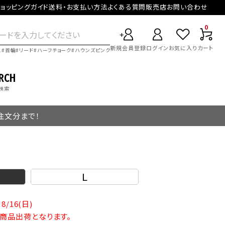
ョッピングガイド
送料・お支払い方法
よくある質問
販売店
お問い合わせ
0
新規会員登録
ログイン
お気に入り
カート
ス
首輪
リード
ハーフチョーク
ハウンズピンク
RCH
検索
ご注文分まで！
L
8/16(日)
の商品出荷となります。