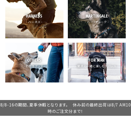
HARNESS
MARTINGALE
- ハーネス -
- ハーフチョーク -
OTHERS
FOR MAN
- その他グッズ -
- 愛犬と一緒に楽しむアパレル -
8/8-16の期間、夏季休暇となります。 休み前の最終出荷は8/7 AM10
時のご注文分まで！