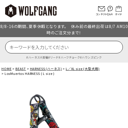
コンタクト
Q＆A
ガイド
8/8-16の期間、夏季休暇となります。 休み前の最終出荷は8/7 AM10
時のご注文分まで！
ハーネス
首輪
リード
ハーフチョーク
ハウンズピンク
HOME
BEAST
HARNESS (ハーネス)
L／XL size (大型犬用)
LosMuertos HARNESS ( L size )