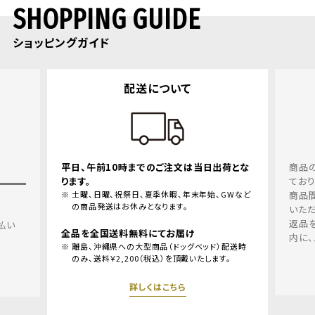
SHOPPING GUIDE
ショッピングガイド
いて
返品・交換について
注文は当日出荷とな
商品の品質、取り扱いについては十分留意し
ておりますが、万一、お届けした商品の不良、
暇、年末年始、GWなど
商品間違えにつきましては、良品と交換させて
ます。
いただきます。
返品を希望される場合、商品到着後１週間以
お届け
内に、メールリンクよりご連絡ください。
ドッグベッド）配送時
を頂戴いたします。
詳しくはこちら
ちら