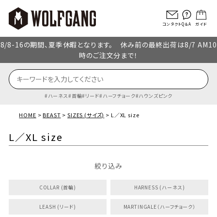
コンタクト
Q＆A
ガイド
8/8-16の期間、夏季休暇となります。 休み前の最終出荷は8/7 AM10
時のご注文分まで！
ハーネス
首輪
リード
ハーフチョーク
ハウンズピンク
HOME
BEAST
SIZES (サイズ)
L／XL size
L／XL size
絞り込み
COLLAR (首輪)
HARNESS (ハーネス)
LEASH (リード)
MARTINGALE（ハーフチョーク）