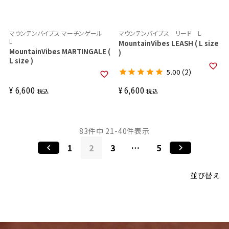
マウンテンバイブス マーチンゲール
マウンテンバイブス リード L
L
MountainVibes LEASH ( L size
MountainVibes MARTINGALE (
)
L size )
5.00
（2）
¥
6,600
¥
6,600
税込
税込
83
件中
21
-
40
件表示
1
2
3
…
5
並び替え