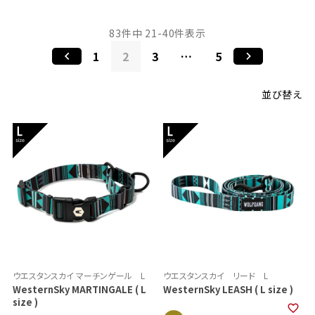
83
件中
21
-
40
件表示
1
2
3
…
5
並び替え
ウエスタンスカイ マーチンゲール L
ウエスタンスカイ リード L
WesternSky MARTINGALE ( L
WesternSky LEASH ( L size )
size )