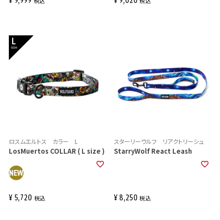
¥
9,999
¥
9,020
税込
税込
ロスムエルトス カラー L
スターリーウルフ リアクトリーシュ
LosMuertos COLLAR ( L size )
StarryWolf React Leash
¥
5,720
¥
8,250
税込
税込