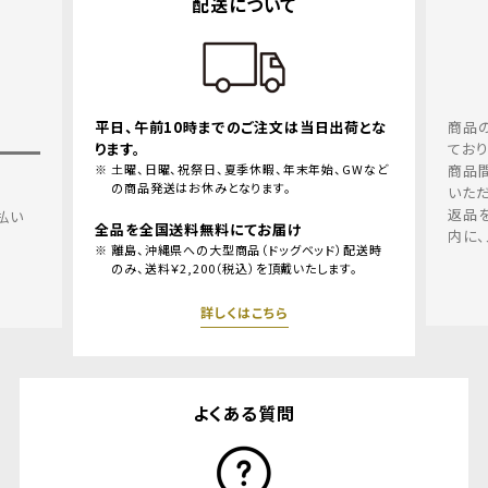
配送について
返品・交換につい
10時までのご注文は当日出荷とな
商品の品質、取り扱いについては
ておりますが、万一、お届けした
、祝祭日、夏季休暇、年末年始、GWなど
商品間違えにつきましては、良品
はお休みとなります。
いただきます。
返品を希望される場合、商品到
送料無料にてお届け
内に、メールリンクよりご連絡くだ
県への大型商品（ドッグベッド）配送時
2,200（税込）を頂戴いたします。
詳しくはこちら
詳しくはこちら
よくある質問