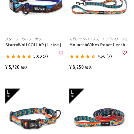
スターリーウルフ カラー L
マウンテンバイブス リアクトリーシュ
StarryWolf COLLAR ( L size )
MountainVibes React Leash
5.00
（2）
4.50
（2）
¥
5,720
¥
8,250
税込
税込