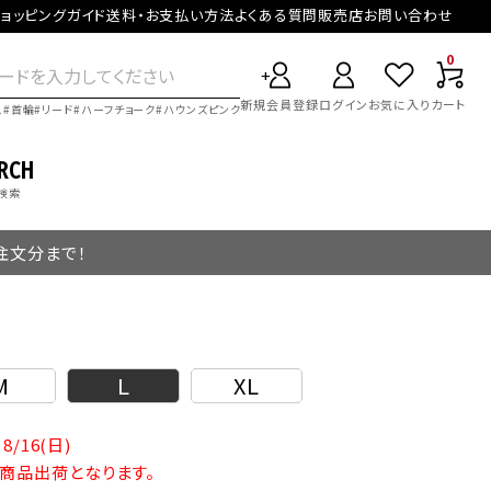
ョッピングガイド
送料・お支払い方法
よくある質問
販売店
お問い合わせ
0
新規会員登録
ログイン
お気に入り
カート
ス
首輪
リード
ハーフチョーク
ハウンズピンク
RCH
検索
ご注文分まで！
M
L
XL
8/16(日)
の商品出荷となります。