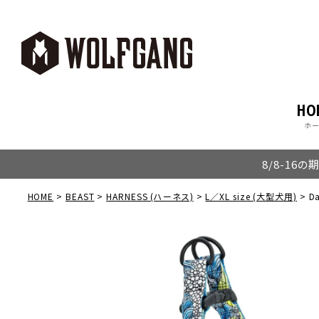
HO
ホ
8/8-16
HOME
BEAST
HARNESS (ハーネス)
L／XL size (大型犬用)
Da