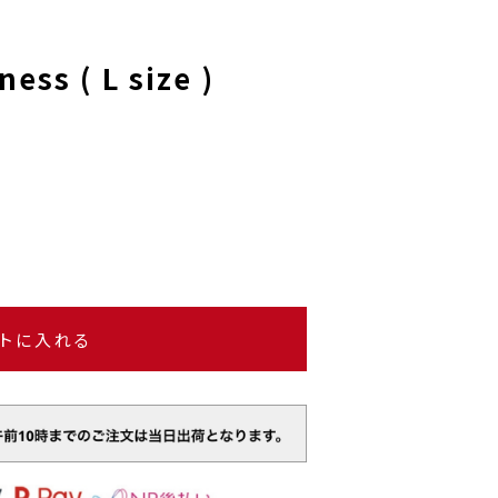
ess ( L size )
トに入れる