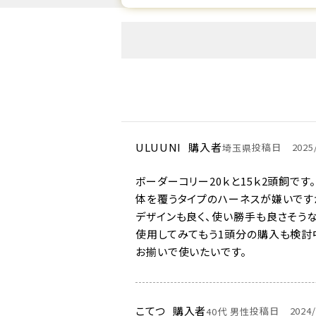
ULUUNI
購入者
投稿日
2025
埼玉県
ボーダーコリー20ｋと15ｋ2頭飼です。

体を覆うタイプのハーネスが嫌いです
デザインも良く、使い勝手も良さそうな
使用してみてもう1頭分の購入も検討中
お揃いで使いたいです。
こてつ
購入者
投稿日
2024
40代
男性