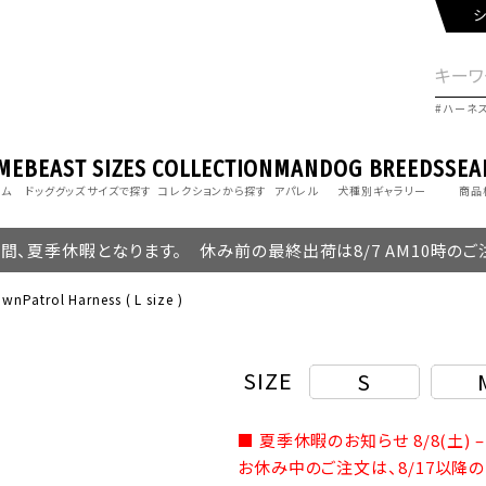
シ
ハーネ
ME
BEAST
SIZES
COLLECTION
MAN
DOG BREEDS
SEA
ーム
ドッググッズ
サイズで探す
コレクションから探す
アパレル
犬種別ギャラリー
商品
の期間、夏季休暇となります。 休み前の最終出荷は8/7 AM10時の
wnPatrol Harness ( L size )
SIZE
S
■ 夏季休暇のお知らせ 8/8(土) – 
お休み中のご注文は、8/17以降