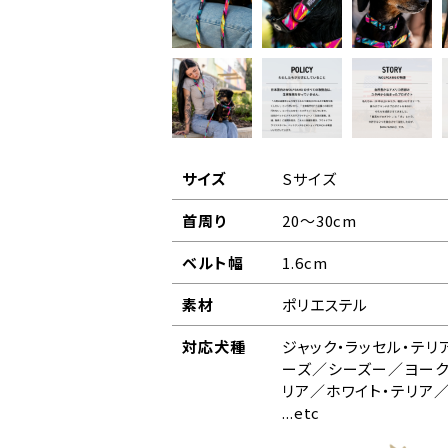
サイズ
Sサイズ
首周り
20～30cm
ベルト幅
1.6cm
素材
ポリエステル
対応犬種
ジャック・ラッセル・テ
ーズ／シーズー／ヨーク
リア／ホワイト・テリア／
...etc