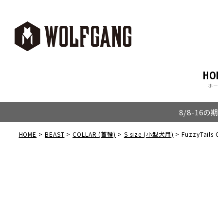
HO
ホ
8/8-16
HOME
BEAST
COLLAR (首輪)
S size (小型犬用)
FuzzyTails C