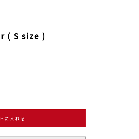
 ( S size )
トに入れる