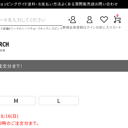
ョッピングガイド
送料・お支払い方法
よくある質問
販売店
お問い合わせ
0
新規会員登録
ログイン
お気に入り
カート
ス
首輪
リード
ハーフチョーク
ハウンズピンク
RCH
検索
ご注文分まで！
M
L
8/16(日)
10時のご注文分まで。