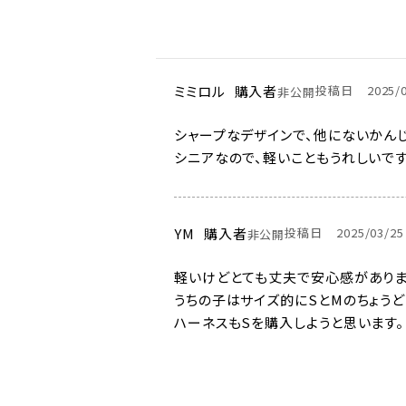
ミミロル
購入者
投稿日
2025/
非公開
シャープなデザインで、他にないかんじ
シニアなので、軽いこともうれしいです
YM
購入者
投稿日
2025/03/25
非公開
軽いけどとても丈夫で安心感がありま
うちの子はサイズ的にSとMのちょう
ハーネスもSを購入しようと思います。