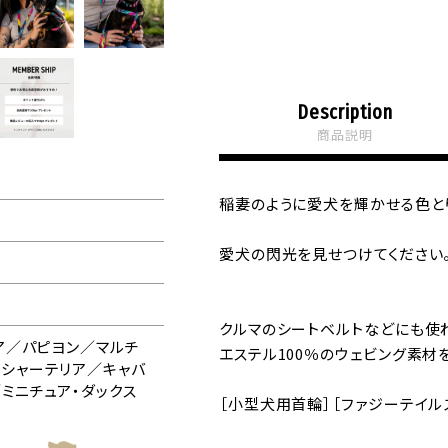
Description
商品説明
稲妻のように愛犬を輝かせる色と
愛犬の閃光を見せつけてください
クルマのシートベルトなどにも使
リア／パピヨン／マルチ
エステル100％のウェビング素材
シャーテリア／キャバ
ミニチュア・ダックス
［小型犬用首輪］［ファジーテイル