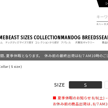
シ
ハーネ
ME
BEAST
SIZES
COLLECTION
MAN
DOG BREEDS
SEA
ーム
ドッググッズ
サイズで探す
コレクションから探す
アパレル
犬種別ギャラリー
商品
の期間、夏季休暇となります。 休み前の最終出荷は8/7 AM10時の
ollar ( S size )
SIZE
S
■ 夏季休暇のお知らせ 8/8(土) – 
お休み前の商品出荷は、8/7 AM