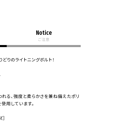
Notice
ご注意
りどりのライトニングボルト！
。
われる、強度と柔らかさを兼ね備えたポリ
を使用しています。
ズ］