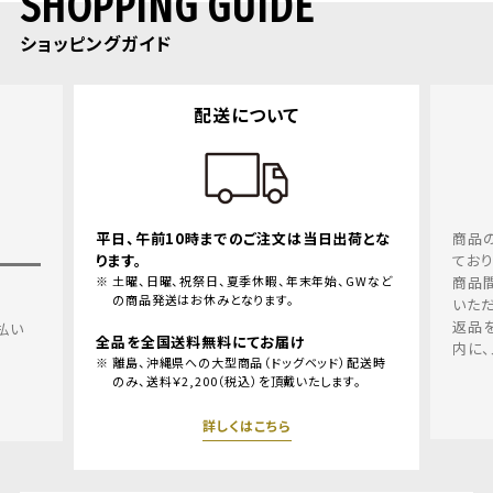
SHOPPING GUIDE
ショッピングガイド
配送について
平日、午前10時までのご注文は当日出荷とな
商品
ります。
てお
土曜、日曜、祝祭日、夏季休暇、年末年始、GWなど
商品
の商品発送はお休みとなります。
いただ
返品
払い
全品を全国送料無料にてお届け
内に、
離島、沖縄県への大型商品（ドッグベッド）配送時
のみ、送料￥2,200（税込）を頂戴いたします。
詳しくはこちら