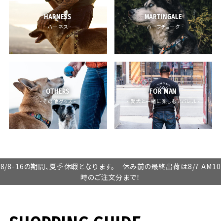
HARNESS
MARTINGALE
- ハーネス -
- ハーフチョーク -
OTHERS
FOR MAN
- その他グッズ -
- 愛犬と一緒に楽しむアパレル -
8/8-16の期間、夏季休暇となります。 休み前の最終出荷は8/7 AM10
時のご注文分まで！