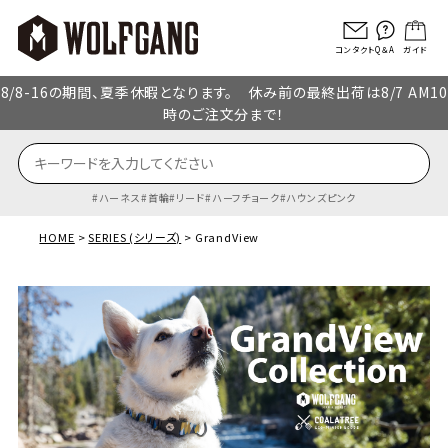
コンタクト
Q＆A
ガイド
8/8-16の期間、夏季休暇となります。 休み前の最終出荷は8/7 AM10
時のご注文分まで！
ハーネス
首輪
リード
ハーフチョーク
ハウンズピンク
HOME
SERIES (シリーズ)
GrandView