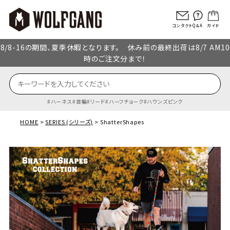
コンタクト
Q＆A
ガイド
8/8-16の期間、夏季休暇となります。 休み前の最終出荷は8/7 AM10
時のご注文分まで！
ハーネス
首輪
リード
ハーフチョーク
ハウンズピンク
HOME
SERIES (シリーズ)
ShatterShapes