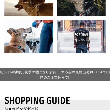
- ハーネス -
- ハーフチョーク -
OTHERS
FOR MAN
- その他グッズ -
- 愛犬と一緒に楽しむアパレル -
8/8-16の期間、夏季休暇となります。 休み前の最終出荷は8/7 AM10
時のご注文分まで！
SHOPPING GUIDE
ショッピングガイド