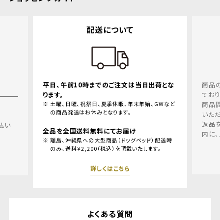
配送について
平日、午前10時までのご注文は当日出荷とな
商品
ります。
てお
土曜、日曜、祝祭日、夏季休暇、年末年始、GWなど
商品
の商品発送はお休みとなります。
いただ
返品
払い
全品を全国送料無料にてお届け
内に、
離島、沖縄県への大型商品（ドッグベッド）配送時
のみ、送料￥2,200（税込）を頂戴いたします。
詳しくはこちら
よくある質問