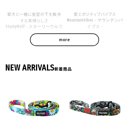
愛犬と一緒に星空の下を散歩
愛とポジティブバイブス
する素晴らしさ
MountainVibes - マウンテンバ
StarryWolf - スターリーウルフ
イブス -
-
NEW ARRIVALS
新着商品
西部開拓時代に思いをはせる
レトロポップでファッショナブル
に
SandFlats - サンドフラット -
MixTape - ミックステープ -