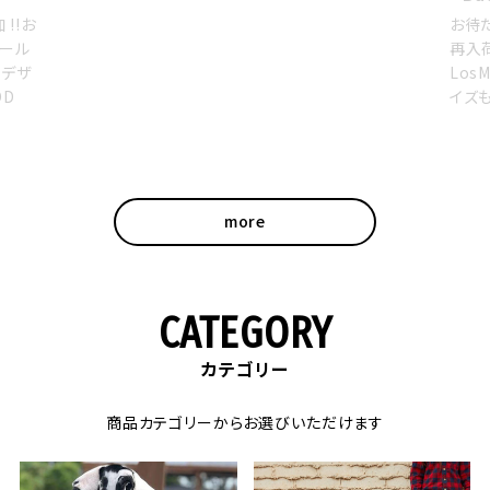
お待たせしました！ 売切れになっていた人気モデルが
お得な
再入荷。 人気のレイジーデイジーも発売が遅れていた
得に
LosMuertos – ロスムエルトス – のハーネスS、XLサ
商品
イズも新発売。 人気商品は、…
イン
PR…
more
CATEGORY
カテゴリー
商品カテゴリーからお選びいただけます