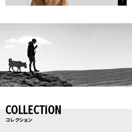
参考犬種
参考犬種
バグ
ボクサー
ビーグル
ブルドッグ
コッカスバニエル
ゴールデンレトリバー
柴犬
コリー
シュナウザー
ジャーマンシェパード
ダルメシアン
ピットブル
ボストンテリア
ロットワイラー
ウェルシュ・コーギー
シベリアンハスキー
フレンチブルドッグ
etc...
ボーダー・コリー
サルーキ
etc...
COLLECTION
コレクション