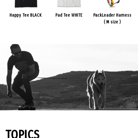
Happy Tee BLACK
Pad Tee WHITE
PackLeader Harness
( M size )
TOPICS