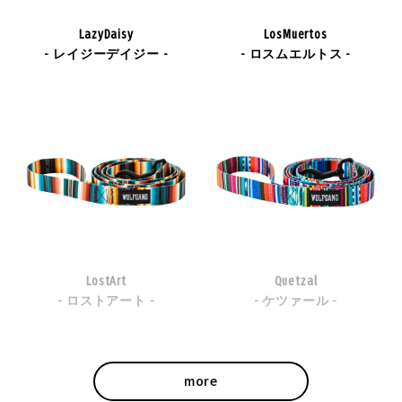
LazyDaisy
LosMuertos
- レイジーデイジー -
- ロスムエルトス -
愛犬とあなたにエネルギーを
大自然の中へ旅立とう！
ChevTech - シェブテック -
WildWolf - ワイルドウルフ -
LostArt
Quetzal
- ロストアート -
- ケツァール -