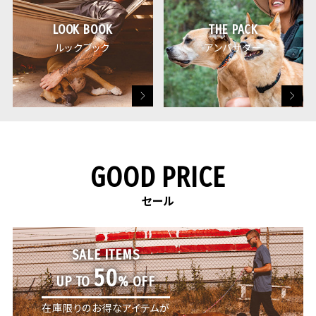
LOOK BOOK
THE PACK
ルックブック
アンバサダー
GOOD PRICE
セール
SALE ITEMS
50
UP TO
% OFF
在庫限りのお得なアイテムが