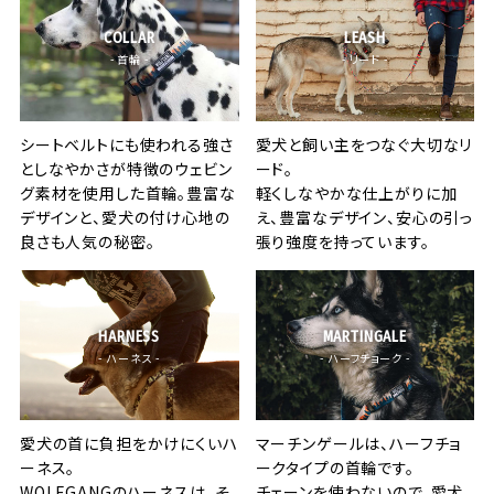
COLLAR
LEASH
- 首輪 -
- リード -
シートベルトにも使われる強さ
愛犬と飼い主をつなぐ大切なリ
としなやかさが特徴のウェビン
ード。
グ素材を使用した首輪。豊富な
軽くしなやかな仕上がりに加
デザインと、愛犬の付け心地の
え、豊富なデザイン、安心の引っ
良さも人気の秘密。
張り強度を持っています。
HARNESS
MARTINGALE
- ハーネス -
- ハーフチョーク -
愛犬の首に負担をかけにくいハ
マーチンゲールは、ハーフチョ
ーネス。
ークタイプの首輪です。
WOLFGANGのハーネスは、そ
チェーンを使わないので、愛犬