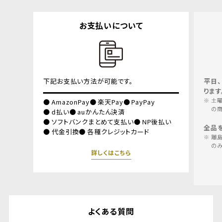
配送について
平日、午前10時までのご注文は当日出荷とな
商品
ります。
てお
土曜、日曜、祝祭日、夏季休暇、年末年始、GWなど
商品
の商品発送はお休みとなります。
いただ
返品
払い
全品を全国送料無料にてお届け
内に、
離島、沖縄県への大型商品（ドッグベッド）配送時
のみ、送料￥2,200（税込）を頂戴いたします。
詳しくはこちら
よくある質問