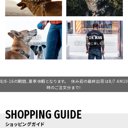
- ハーネス -
- ハーフチョーク -
OTHERS
FOR MAN
- その他グッズ -
- 愛犬と一緒に楽しむアパレル -
8/8-16の期間、夏季休暇となります。 休み前の最終出荷は8/7 AM10
時のご注文分まで！
SHOPPING GUIDE
ショッピングガイド