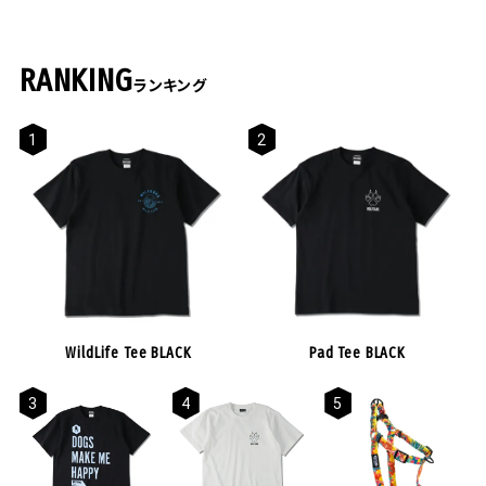
Surf's up !!
RANKING
DawnPatrol - ドーンパトロー
ランキング
ル -
BuenaOnda
WesternSky
- ブエナオンダ -
- ウエスタンスカイ -
WildLife Tee BLACK
Pad Tee BLACK