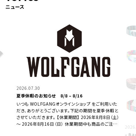
ニュース
用いた
休暇と
日（土）
ご注…
2026.06.26
2026
– Back in Stock - 人気アイテムが再入荷
Tee 