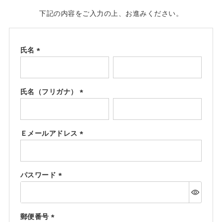
下記の内容をご入力の上、お進みください。
氏名
(必
須)
氏名（フリガナ）
(必
須)
Ｅメールアドレス
(必
須)
パスワード
(必
須)
郵便番号