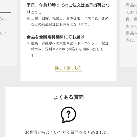
平日、午前10時までのご注文は当日出荷とな
商品
ります。
てお
払い
土曜、日曜、祝祭日、夏季休暇、年末年始、GW
良、
などの商品発送はお休みとなります。
させ
払い
返品
全品を全国送料無料にてお届け
内に
離島、沖縄県への大型商品（ドッグベッド）配送
時のみ、送料￥2,200（税込）を頂戴いたしま
す。
詳しくはこちら
よくある質問
お客様からよくいただく質問をまとめました。