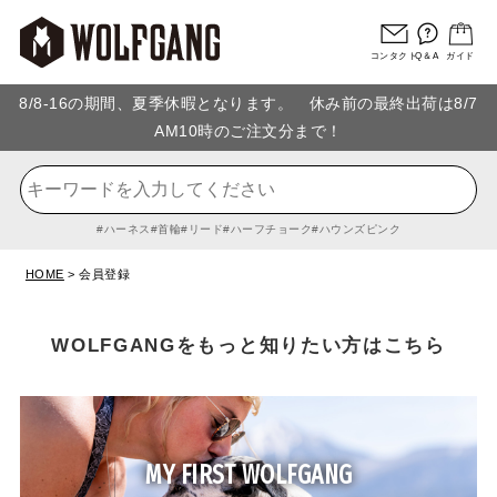
コンタクト
Q＆A
ガイド
8/8-16の期間、夏季休暇となります。 休み前の最終出荷は8/7
AM10時のご注文分まで！
ハーネス
首輪
リード
ハーフチョーク
ハウンズピンク
HOME
会員登録
WOLFGANGをもっと知りたい方はこちら
MY FIRST WOLFGANG