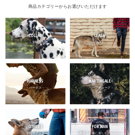
商品カテゴリーからお選びいただけます
COLLAR
LEASH
- 首輪 -
- リード -
HARNESS
MARTINGALE
- ハーネス -
- ハーフチョーク -
OTHERS
FOR MAN
- その他グッズ -
- 愛犬と一緒に楽しむアパレル -