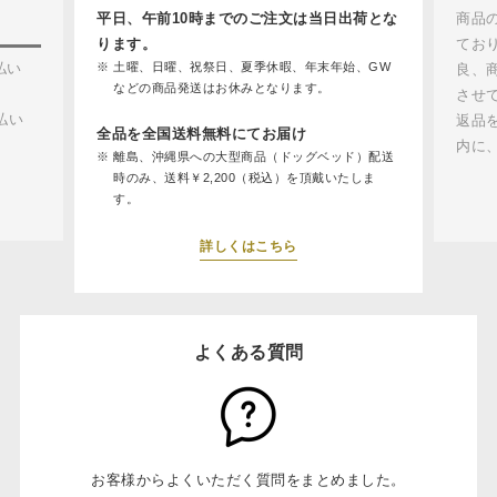
平日、午前10時までのご注文は当日出荷とな
商品
ります。
てお
払い
土曜、日曜、祝祭日、夏季休暇、年末年始、GW
良、
などの商品発送はお休みとなります。
させ
払い
返品
全品を全国送料無料にてお届け
内に
離島、沖縄県への大型商品（ドッグベッド）配送
時のみ、送料￥2,200（税込）を頂戴いたしま
す。
詳しくはこちら
よくある質問
お客様からよくいただく質問をまとめました。