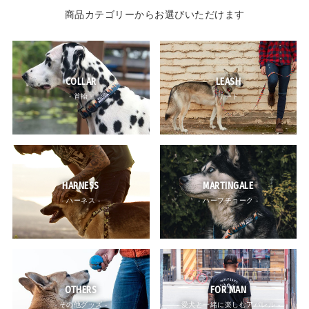
商品カテゴリーからお選びいただけます
COLLAR
LEASH
- 首輪 -
- リード -
HARNESS
MARTINGALE
- ハーネス -
- ハーフチョーク -
OTHERS
FOR MAN
- その他グッズ -
- 愛犬と一緒に楽しむアパレル -