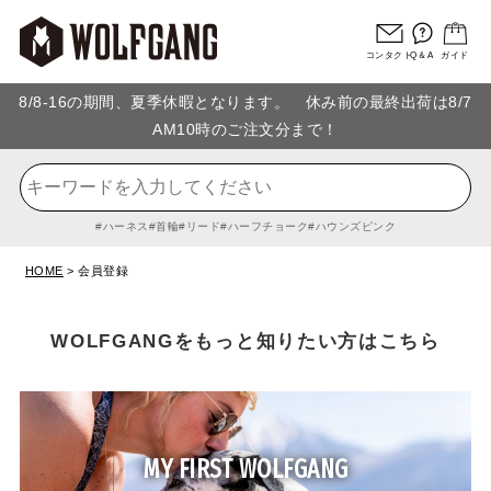
コンタクト
Q＆A
ガイド
8/8-16の期間、夏季休暇となります。 休み前の最終出荷は8/7
AM10時のご注文分まで！
ハーネス
首輪
リード
ハーフチョーク
ハウンズピンク
HOME
会員登録
WOLFGANGをもっと知りたい方はこちら
MY FIRST WOLFGANG