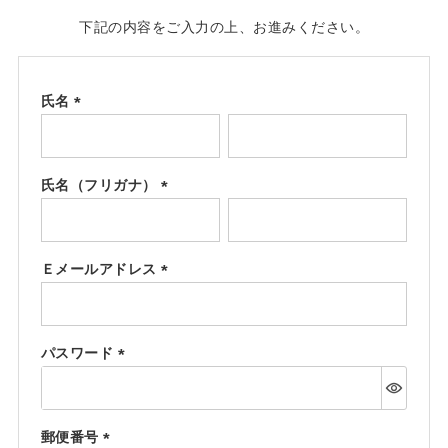
下記の内容をご入力の上、お進みください。
氏名
(必
須)
氏名（フリガナ）
(必
須)
Ｅメールアドレス
(必
須)
パスワード
(必
須)
郵便番号