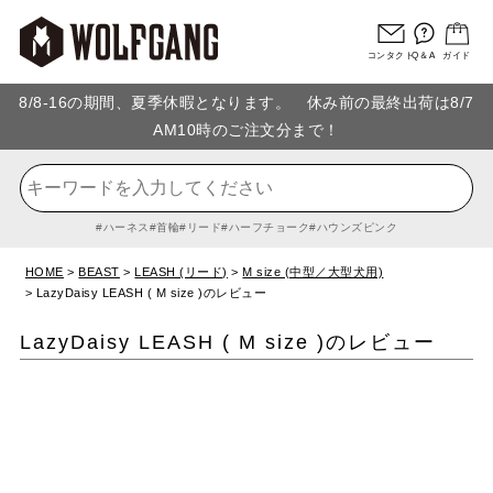
コンタクト
Q＆A
ガイド
8/8-16の期間、夏季休暇となります。 休み前の最終出荷は8/7
AM10時のご注文分まで！
ハーネス
首輪
リード
ハーフチョーク
ハウンズピンク
HOME
BEAST
LEASH (リード)
M size (中型／大型犬用)
LazyDaisy LEASH ( M size )のレビュー
LazyDaisy LEASH ( M size )のレビュー