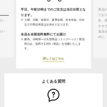
平日、午前10時までのご注文は当日出荷とな
商品
ります。
てお
払い
土曜、日曜、祝祭日、夏季休暇、年末年始、GW
良、
などの商品発送はお休みとなります。
させ
払い
返品
全品を全国送料無料にてお届け
内に
離島、沖縄県への大型商品（ドッグベッド）配送
時のみ、送料￥2,200（税込）を頂戴いたしま
す。
詳しくはこちら
よくある質問