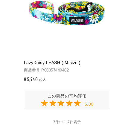
LazyDaisy LEASH ( M size )
商品番号
P00057440402
¥
5,940
税込
5.00
7
件中
1
-
7
件表示