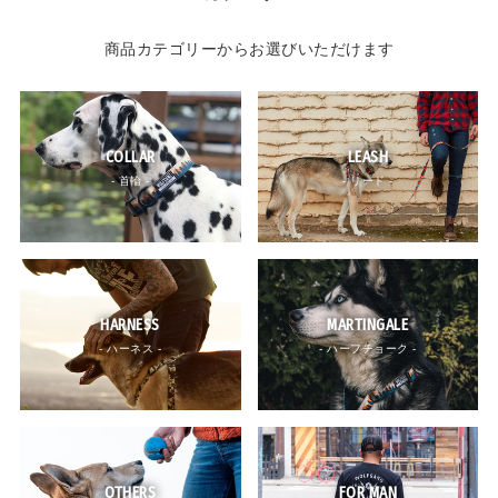
商品カテゴリーからお選びいただけます
COLLAR
LEASH
- 首輪 -
- リード -
HARNESS
MARTINGALE
- ハーネス -
- ハーフチョーク -
OTHERS
FOR MAN