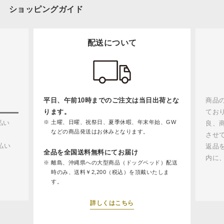
ショッピングガイド
配送について
平日、午前10時までのご注文は当日出荷とな
商品
ります。
てお
払い
土曜、日曜、祝祭日、夏季休暇、年末年始、GW
良、
などの商品発送はお休みとなります。
させ
払い
返品
全品を全国送料無料にてお届け
内に
離島、沖縄県への大型商品（ドッグベッド）配送
時のみ、送料￥2,200（税込）を頂戴いたしま
す。
詳しくはこちら