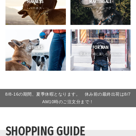
HARNESS
MARTINGALE
- ハーネス -
- ハーフチョーク -
OTHERS
FOR MAN
- その他グッズ -
- 愛犬と一緒に楽しむアパレル -
8/8-16の期間、夏季休暇となります。 休み前の最終出荷は8/7
AM10時のご注文分まで！
SHOPPING GUIDE