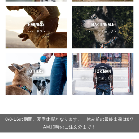
HARNESS
MARTINGALE
- ハーネス -
- ハーフチョーク -
OTHERS
FOR MAN
- その他グッズ -
- 愛犬と一緒に楽しむアパレル -
8/8-16の期間、夏季休暇となります。 休み前の最終出荷は8/7
AM10時のご注文分まで！