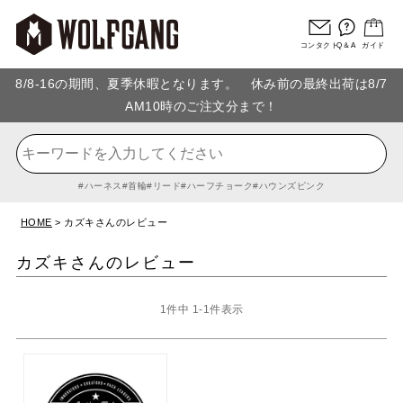
コンタクト
Q＆A
ガイド
8/8-16の期間、夏季休暇となります。 休み前の最終出荷は8/7
AM10時のご注文分まで！
ハーネス
首輪
リード
ハーフチョーク
ハウンズピンク
HOME
カズキさんのレビュー
カズキさんのレビュー
1
件中
1
-
1
件表示