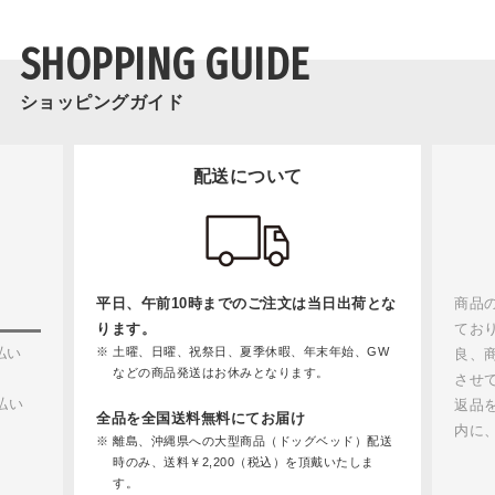
SHOPPING GUIDE
ショッピングガイド
配送について
平日、午前10時までのご注文は当日出荷とな
商品
ります。
てお
払い
土曜、日曜、祝祭日、夏季休暇、年末年始、GW
良、
などの商品発送はお休みとなります。
させ
払い
返品
全品を全国送料無料にてお届け
内に
離島、沖縄県への大型商品（ドッグベッド）配送
時のみ、送料￥2,200（税込）を頂戴いたしま
す。