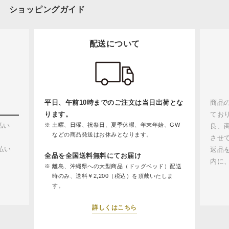
ショッピングガイド
配送について
平日、午前10時までのご注文は当日出荷とな
商品
ります。
てお
払い
土曜、日曜、祝祭日、夏季休暇、年末年始、GW
良、
などの商品発送はお休みとなります。
させ
払い
返品
全品を全国送料無料にてお届け
内に
離島、沖縄県への大型商品（ドッグベッド）配送
時のみ、送料￥2,200（税込）を頂戴いたしま
す。
詳しくはこちら