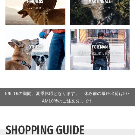
HARNESS
MARTINGALE
- ハーネス -
- ハーフチョーク -
OTHERS
FOR MAN
- その他グッズ -
- 愛犬と一緒に楽しむアパレル -
8/8-16の期間、夏季休暇となります。 休み前の最終出荷は8/7
AM10時のご注文分まで！
SHOPPING GUIDE