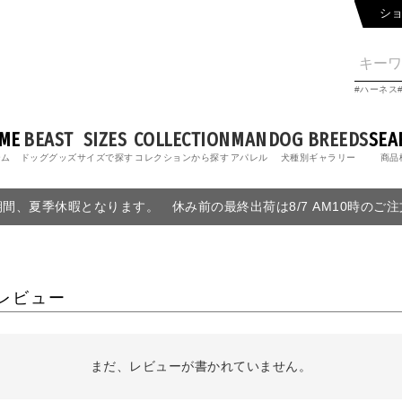
シ
ハーネス
ME
BEAST
SIZES
COLLECTION
MAN
DOG BREEDS
SEA
ーム
ドッググッズ
サイズで探す
コレクションから探す
アパレル
犬種別ギャラリー
商品
6の期間、夏季休暇となります。 休み前の最終出荷は8/7 AM10時のご
レビュー
まだ、レビューが書かれていません。