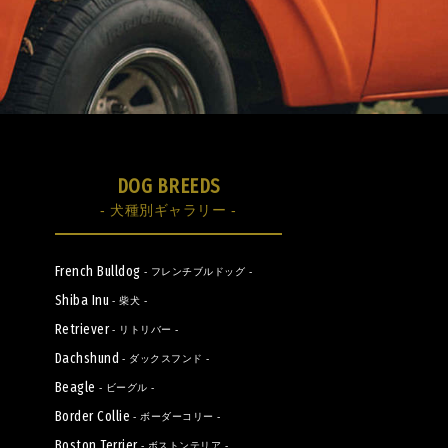
DOG BREEDS
- 犬種別ギャラリー -
French Bulldog
- フレンチブルドッグ -
Shiba Inu
- 柴犬 -
Retriever
- リトリバー -
Dachshund
- ダックスフンド -
Beagle
- ビーグル -
Border Collie
- ボーダーコリー -
Boston Terrier
- ボストンテリア -