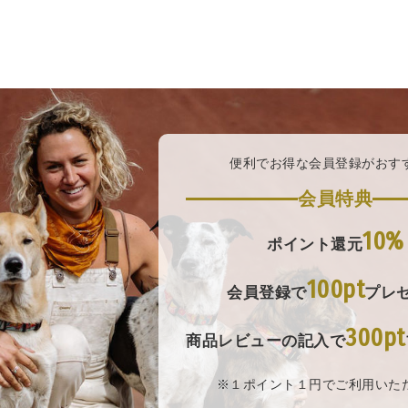
便利でお得な会員登録がおす
会員特典
10%
ポイント還元
100pt
会員登録で
プレ
300pt
商品レビューの記入で
※１ポイント１円でご利用いた