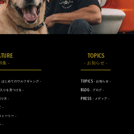
ATURE
TOPICS
特集 -
- お知らせ -
TOPICS
- はじめてのウルフギャング -
- お知らせ -
BLOG
に入りを見つける -
- ブログ -
PRESS
り方 -
- メディア -
 -
ストーリー -
 -