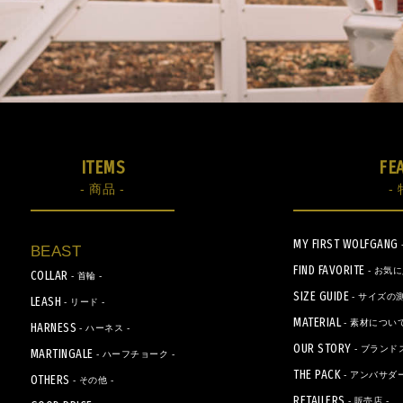
ITEMS
FE
- 商品 -
- 
MY FIRST WOLFGANG
BEAST
FIND FAVORITE
- お気
COLLAR
- 首輪 -
SIZE GUIDE
- サイズの測
LEASH
- リード -
MATERIAL
- 素材について
HARNESS
- ハーネス -
OUR STORY
- ブランド
MARTINGALE
- ハーフチョーク -
THE PACK
- アンバサダー
OTHERS
- その他 -
RETAILERS
- 販売店 -