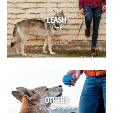
LEASH
- リード -
OTHERS
- その他グッズ -