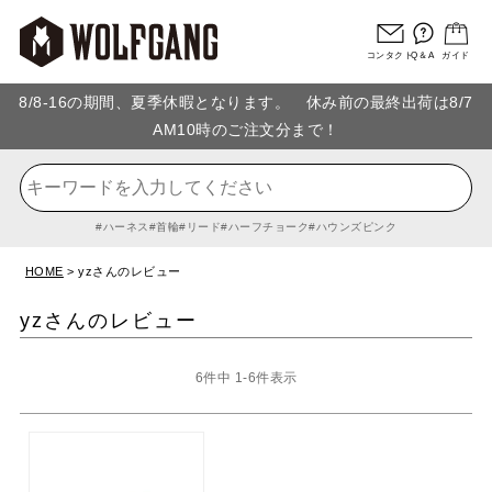
コンタクト
Q＆A
ガイド
8/8-16の期間、夏季休暇となります。 休み前の最終出荷は8/7
AM10時のご注文分まで！
ハーネス
首輪
リード
ハーフチョーク
ハウンズピンク
HOME
yzさんのレビュー
yzさんのレビュー
6
件中
1
-
6
件表示