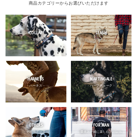
商品カテゴリーからお選びいただけます
COLLAR
LEASH
- 首輪 -
- リード -
HARNESS
MARTINGALE
- ハーネス -
- ハーフチョーク -
OTHERS
FOR MAN
- その他グッズ -
- 愛犬と一緒に楽しむアパレル -