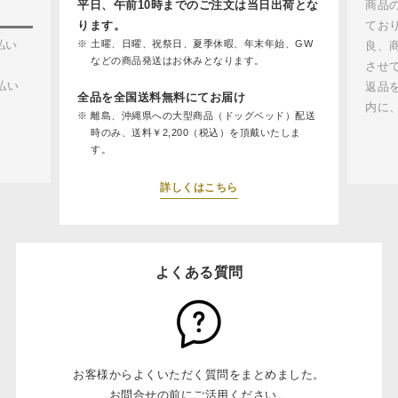
平日、午前10時までのご注文は当日出荷とな
商品
ります。
てお
払い
土曜、日曜、祝祭日、夏季休暇、年末年始、GW
良、
などの商品発送はお休みとなります。
させ
払い
返品
全品を全国送料無料にてお届け
内に
離島、沖縄県への大型商品（ドッグベッド）配送
時のみ、送料￥2,200（税込）を頂戴いたしま
す。
詳しくはこちら
よくある質問
お客様からよくいただく質問をまとめました。
お問合せの前にご活用ください。