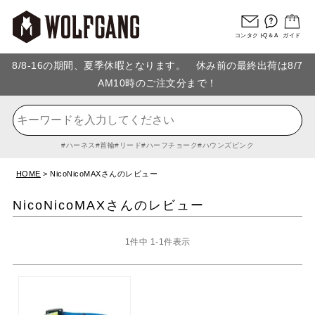
コンタクト
Q＆A
ガイド
8/8-16の期間、夏季休暇となります。 休み前の最終出荷は8/7
AM10時のご注文分まで！
ハーネス
首輪
リード
ハーフチョーク
ハウンズピンク
HOME
NicoNicoMAXさんのレビュー
NicoNicoMAXさんのレビュー
1
件中
1
-
1
件表示