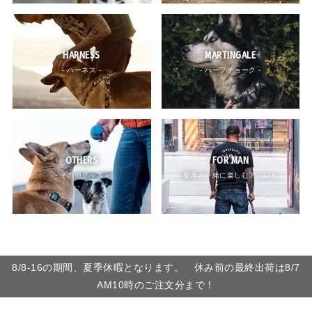
HARNESS
MARTINGALE
- ハーネス -
- ハーフチョーク -
OTHERS
FOR MAN
- その他グッズ -
- 愛犬と一緒に楽しむアパレル -
8/8-16の期間、夏季休暇となります。 休み前の最終出荷は8/7
AM10時のご注文分まで！