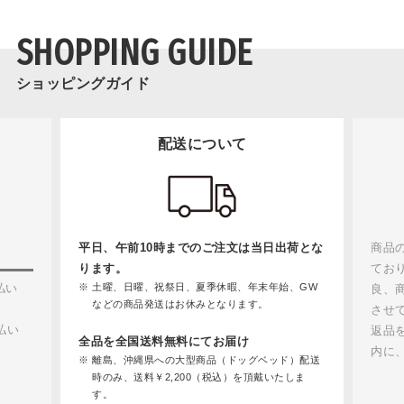
SHOPPING GUIDE
ショッピングガイド
配送について
平日、午前10時までのご注文は当日出荷とな
商品
ります。
てお
払い
土曜、日曜、祝祭日、夏季休暇、年末年始、GW
良、
などの商品発送はお休みとなります。
させ
払い
返品
全品を全国送料無料にてお届け
内に
離島、沖縄県への大型商品（ドッグベッド）配送
時のみ、送料￥2,200（税込）を頂戴いたしま
す。