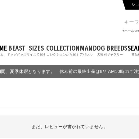
シ
ハーネス
ME
BEAST
SIZES
COLLECTION
MAN
DOG BREEDS
SEA
ーム
ドッググッズ
サイズで探す
コレクションから探す
アパレル
犬種別ギャラリー
商品
6の期間、夏季休暇となります。 休み前の最終出荷は8/7 AM10時のご
まだ、レビューが書かれていません。