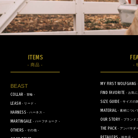
ITEMS
FE
- 商品 -
- 
MY FIRST WOLFGANG
BEAST
FIND FAVORITE
- お気
COLLAR
- 首輪 -
SIZE GUIDE
- サイズの測
LEASH
- リード -
MATERIAL
- 素材について
HARNESS
- ハーネス -
OUR STORY
- ブランド
MARTINGALE
- ハーフチョーク -
THE PACK
- アンバサダー
OTHERS
- その他 -
RETAILERS
- 販売店 -