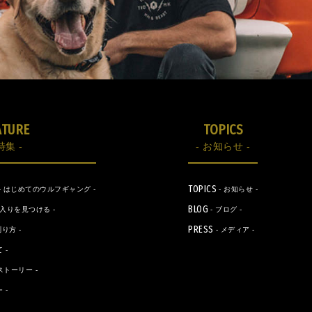
ATURE
TOPICS
特集 -
- お知らせ -
TOPICS
- はじめてのウルフギャング -
- お知らせ -
BLOG
に入りを見つける -
- ブログ -
PRESS
り方 -
- メディア -
 -
ストーリー -
 -