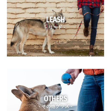
LEASH
- リード -
OTHERS
- その他グッズ -