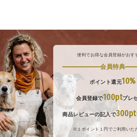
便利でお得な会員登録がおす
会員特典
10%
ポイント還元
100pt
会員登録で
プレ
300pt
商品レビューの記入で
※１ポイント１円でご利用いた