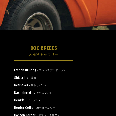
DOG BREEDS
- 犬種別ギャラリー -
French Bulldog
- フレンチブルドッグ -
Shiba Inu
- 柴犬 -
Retriever
- リトリバー -
Dachshund
- ダックスフンド -
Beagle
- ビーグル -
Border Collie
- ボーダーコリー -
Boston Terrier
- ボストンテリア -