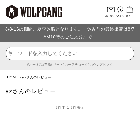
コンタクト
Q＆A
ガイド
8/8-16の期間、夏季休暇となります。 休み前の最終出荷は8/7
AM10時のご注文分まで！
ハーネス
首輪
リード
ハーフチョーク
ハウンズピンク
HOME
yzさんのレビュー
yzさんのレビュー
6
件中
1
-
6
件表示