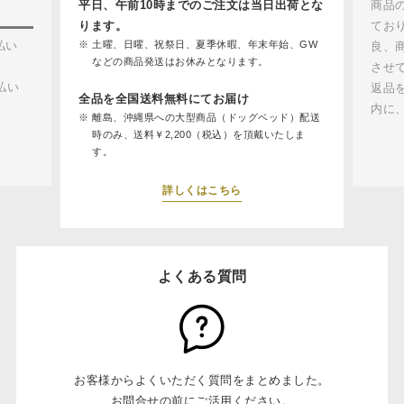
平日、午前10時までのご注文は当日出荷とな
商品
ります。
てお
払い
土曜、日曜、祝祭日、夏季休暇、年末年始、GW
良、
などの商品発送はお休みとなります。
させ
払い
返品
全品を全国送料無料にてお届け
内に
離島、沖縄県への大型商品（ドッグベッド）配送
時のみ、送料￥2,200（税込）を頂戴いたしま
す。
詳しくはこちら
よくある質問
お客様からよくいただく質問をまとめました。
お問合せの前にご活用ください。