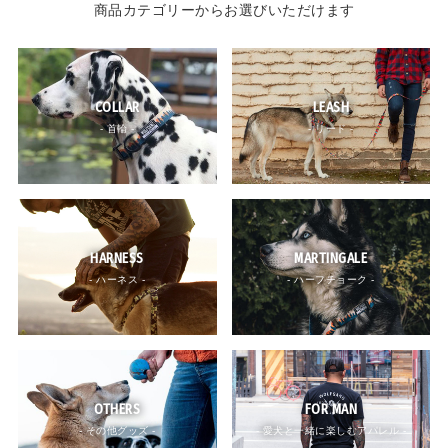
商品カテゴリーからお選びいただけます
COLLAR
LEASH
- 首輪 -
- リード -
HARNESS
MARTINGALE
- ハーネス -
- ハーフチョーク -
OTHERS
FOR MAN
- その他グッズ -
- 愛犬と一緒に楽しむアパレル -