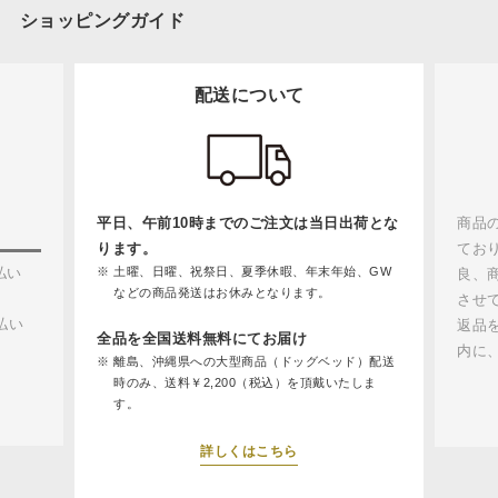
ショッピングガイド
配送について
平日、午前10時までのご注文は当日出荷とな
商品
ります。
てお
払い
土曜、日曜、祝祭日、夏季休暇、年末年始、GW
良、
などの商品発送はお休みとなります。
させ
払い
返品
全品を全国送料無料にてお届け
内に
離島、沖縄県への大型商品（ドッグベッド）配送
時のみ、送料￥2,200（税込）を頂戴いたしま
す。
詳しくはこちら