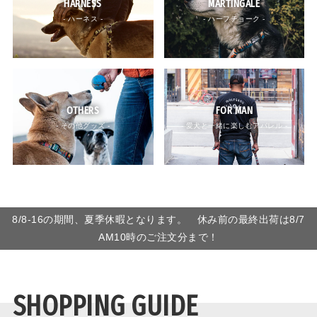
HARNESS
MARTINGALE
- ハーネス -
- ハーフチョーク -
OTHERS
FOR MAN
- その他グッズ -
- 愛犬と一緒に楽しむアパレル -
8/8-16の期間、夏季休暇となります。 休み前の最終出荷は8/7
AM10時のご注文分まで！
SHOPPING GUIDE