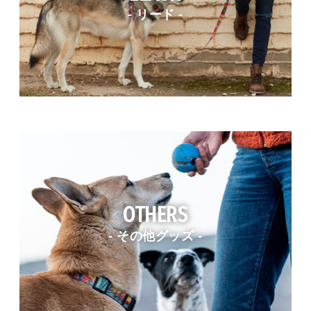
- リード -
OTHERS
- その他グッズ -