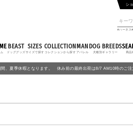
シ
ハーネス
ME
BEAST
SIZES
COLLECTION
MAN
DOG BREEDS
SEA
ーム
ドッググッズ
サイズで探す
コレクションから探す
アパレル
犬種別ギャラリー
商品
6の期間、夏季休暇となります。 休み前の最終出荷は8/7 AM10時のご