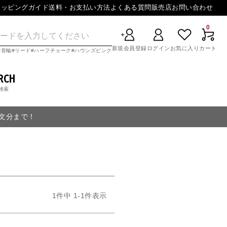
ョッピングガイド
送料・お支払い方法
よくある質問
販売店
お問い合わせ
0
新規会員登録
ログイン
お気に入り
カート
首輪
リード
ハーフチョーク
ハウンズピンク
RCH
検索
注文分まで！
1
件中
1
-
1
件表示