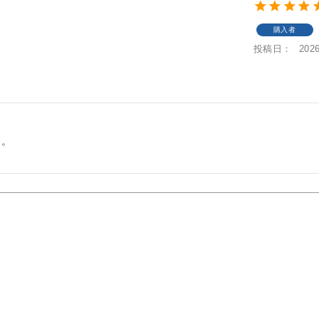
購入者
投稿日
2026


た。