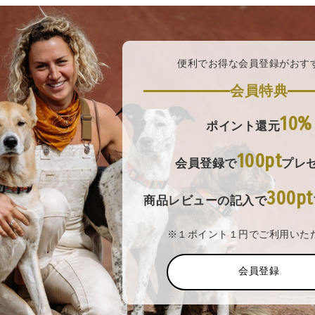
便利でお得な会員登録がおす
会員特典
10%
ポイント還元
100pt
会員登録で
プレ
300pt
商品レビューの記入で
※１ポイント１円でご利用いた
会員登録