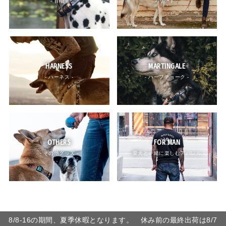
- 首輪 -
- リード -
HARNESS
MARTINGALE
- ハーネス -
- ハーフチョーク -
OTHERS
FOR MAN
- その他グッズ -
- 愛犬と一緒に楽しむアパレル -
8/8-16の期間、夏季休暇となります。 休み前の最終出荷は8/7