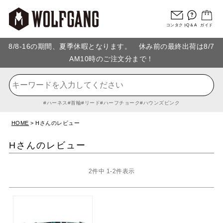
コンタクト
Q＆A
ガイド
8/8-16の期間、夏季休暇となります。 休み前の最終出荷は8/7
AM10時のご注文分まで！
ハーネス
首輪
リード
ハーフチョーク
ハウンズピンク
HOME
Hさんのレビュー
Hさんのレビュー
2
件中
1
-
2
件表示