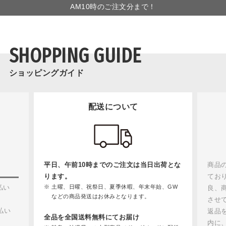
AM10時のご注文分まで！
SHOPPING GUIDE
ショッピングガイド
配送について
平日、午前10時までのご注文は当日出荷とな
商品
ります。
てお
払い
土曜、日曜、祝祭日、夏季休暇、年末年始、GW
良、
などの商品発送はお休みとなります。
させ
払い
返品
全品を全国送料無料にてお届け
内に