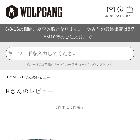
コンタクト
Q＆A
ガイド
8/8-16の期間、夏季休暇となります。 休み前の最終出荷は8/7
AM10時のご注文分まで！
ハーネス
首輪
リード
ハーフチョーク
ハウンズピンク
HOME
Hさんのレビュー
Hさんのレビュー
2
件中
1
-
2
件表示