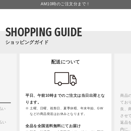
AM10時のご注文分まで！
SHOPPING GUIDE
ショッピングガイド
配送について
平日、午前10時までのご注文は当日出荷とな
商品
ります。
てお
払い
土曜、日曜、祝祭日、夏季休暇、年末年始、GW
良、
などの商品発送はお休みとなります。
させ
払い
返品
全品を全国送料無料にてお届け
内に