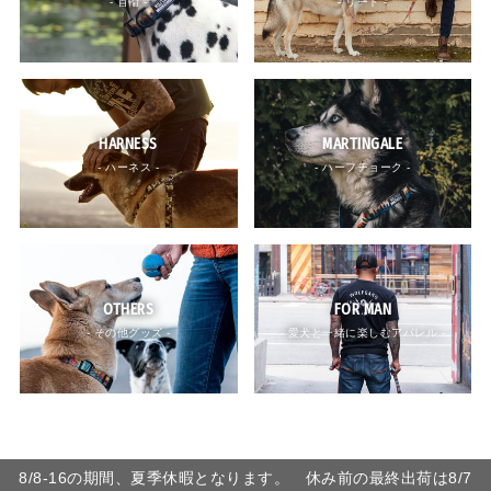
- 首輪 -
- リード -
HARNESS
MARTINGALE
- ハーネス -
- ハーフチョーク -
OTHERS
FOR MAN
- その他グッズ -
- 愛犬と一緒に楽しむアパレル -
8/8-16の期間、夏季休暇となります。 休み前の最終出荷は8/7