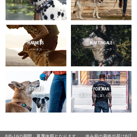
- 首輪 -
- リード -
HARNESS
MARTINGALE
- ハーネス -
- ハーフチョーク -
OTHERS
FOR MAN
- その他グッズ -
- 愛犬と一緒に楽しむアパレル -
8/8-16の期間、夏季休暇となります。 休み前の最終出荷は8/7