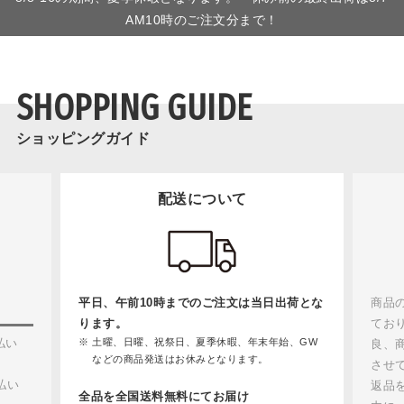
AM10時のご注文分まで！
SHOPPING GUIDE
ショッピングガイド
配送について
平日、午前10時までのご注文は当日出荷とな
商品
ります。
てお
払い
土曜、日曜、祝祭日、夏季休暇、年末年始、GW
良、
などの商品発送はお休みとなります。
させ
払い
返品
全品を全国送料無料にてお届け