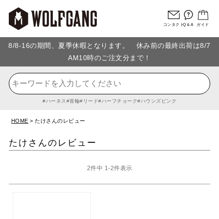
コンタクト
Q＆A
ガイド
8/8-16の期間、夏季休暇となります。 休み前の最終出荷は8/7
AM10時のご注文分まで！
ハーネス
首輪
リード
ハーフチョーク
ハウンズピンク
HOME
たけさんのレビュー
たけさんのレビュー
2
件中
1
-
2
件表示