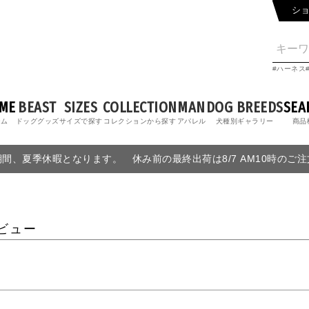
シ
ハーネス
ME
BEAST
SIZES
COLLECTION
MAN
DOG BREEDS
SEA
ーム
ドッググッズ
サイズで探す
コレクションから探す
アパレル
犬種別ギャラリー
商品
6の期間、夏季休暇となります。 休み前の最終出荷は8/7 AM10時のご
ビュー