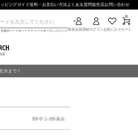
ョッピングガイド
送料・お支払い方法
よくある質問
販売店
お問い合わせ
0
新規会員登録
ログイン
お気に入り
カート
首輪
リード
ハーフチョーク
ハウンズピンク
RCH
検索
注文分まで！
3
件中
1
-
3
件表示