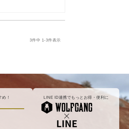
3
件中
1
-
3
件表示
すめ！
LINE ID連携でもっとお得・便利に