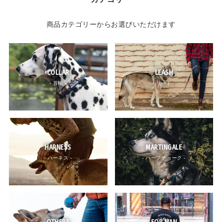
商品カテゴリーからお選びいただけます
COLLAR
LEASH
- 首輪 -
- リード -
HARNESS
MARTINGALE
- ハーネス -
- ハーフチョーク -