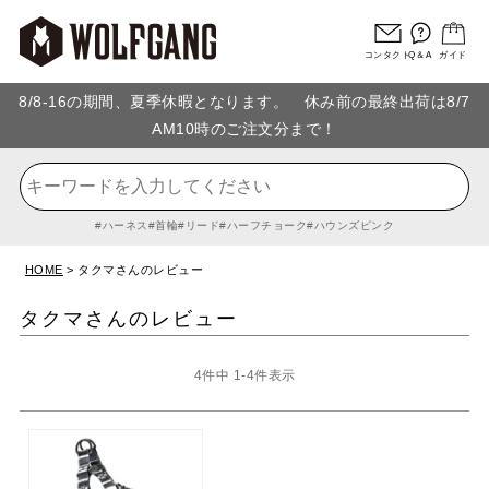
コンタクト
Q＆A
ガイド
8/8-16の期間、夏季休暇となります。 休み前の最終出荷は8/7
AM10時のご注文分まで！
ハーネス
首輪
リード
ハーフチョーク
ハウンズピンク
HOME
タクマさんのレビュー
タクマさんのレビュー
4
件中
1
-
4
件表示