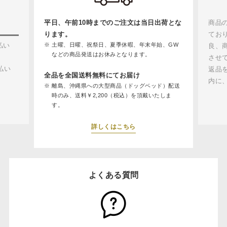
平日、午前10時までのご注文は当日出荷とな
商品
ります。
てお
払い
土曜、日曜、祝祭日、夏季休暇、年末年始、GW
良、
などの商品発送はお休みとなります。
させ
払い
返品
全品を全国送料無料にてお届け
内に
離島、沖縄県への大型商品（ドッグベッド）配送
時のみ、送料￥2,200（税込）を頂戴いたしま
す。
詳しくはこちら
よくある質問