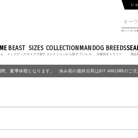
シ
ハーネス
ME
BEAST
SIZES
COLLECTION
MAN
DOG BREEDS
SEA
ーム
ドッググッズ
サイズで探す
コレクションから探す
アパレル
犬種別ギャラリー
商品
6の期間、夏季休暇となります。 休み前の最終出荷は8/7 AM10時のご