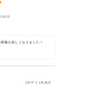
/08/18
の首輪も欲しくなりました！
1
件中
1
-
1
件表示