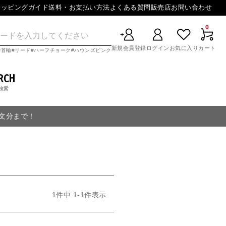
ョッピングガイド
送料・お支払い方法
よくある質問
販売店
お問い合わせ
0
新規会員登録
ログイン
お気に入り
カート
首輪
リード
ハーフチョーク
ハウンズピンク
RCH
検索
注文分まで！
1
件中
1
-
1
件表示