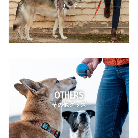
- リード -
OTHERS
- その他グッズ -