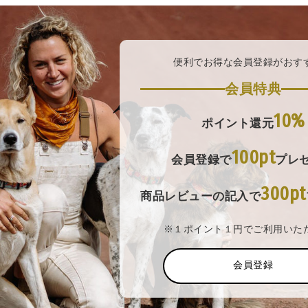
便利でお得な会員登録がおす
会員特典
10%
ポイント還元
100pt
会員登録で
プレ
300pt
商品レビューの記入で
※１ポイント１円でご利用いた
会員登録