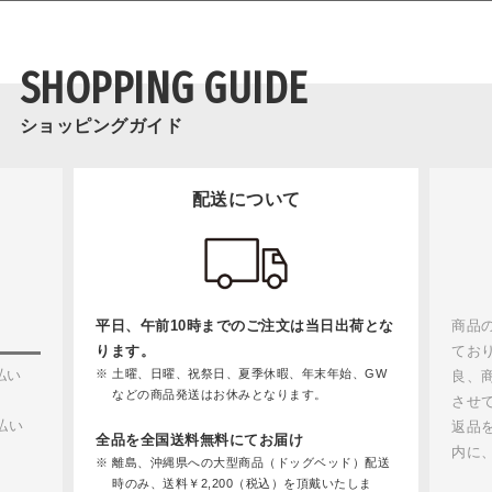
SHOPPING GUIDE
ショッピングガイド
配送について
平日、午前10時までのご注文は当日出荷とな
商品の品質
ります。
ております
土曜、日曜、祝祭日、夏季休暇、年末年始、GW
良、商品間
などの商品発送はお休みとなります。
させていた
返品を希望
全品を全国送料無料にてお届け
内に、メー
離島、沖縄県への大型商品（ドッグベッド）配送
時のみ、送料￥2,200（税込）を頂戴いたしま