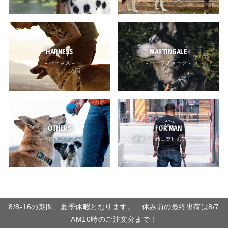
HARNESS
MARTINGALE
- ハーネス -
- ハーフチョーク -
OTHERS
FOR MAN
- その他グッズ -
- 愛犬と一緒に楽しむアパレル -
8/8-16の期間、夏季休暇となります。 休み前の最終出荷は8/7
AM10時のご注文分まで！