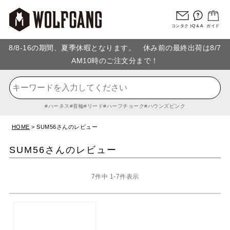
コンタクト
Q＆A
ガイド
8/8-16の期間、夏季休暇となります。 休み前の最終出荷は8/7
AM10時のご注文分まで！
ハーネス
首輪
リード
ハーフチョーク
ハウンズピンク
HOME
SUM56さんのレビュー
SUM56さんのレビュー
7
件中
1
-
7
件表示