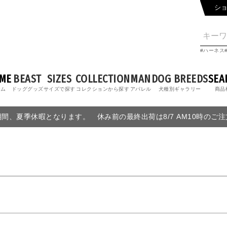
シ
ハーネス
ME
BEAST
SIZES
COLLECTION
MAN
DOG BREEDS
SEA
ーム
ドッググッズ
サイズで探す
コレクションから探す
アパレル
犬種別ギャラリー
商品
6の期間、夏季休暇となります。 休み前の最終出荷は8/7 AM10時のご