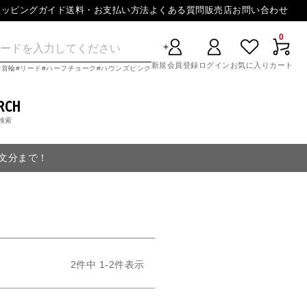
ョッピングガイド
送料・お支払い方法
よくある質問
販売店
お問い合わせ
0
新規会員登録
ログイン
お気に入り
カート
首輪
リード
ハーフチョーク
ハウンズピンク
RCH
検索
注文分まで！
2
件中
1
-
2
件表示