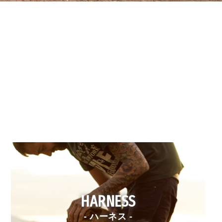
HARNESS
- ハーネス -