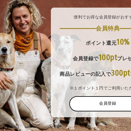
便利でお得な会員登録がおす
会員特典
10%
ポイント還元
100pt
会員登録で
プレ
300pt
商品レビューの記入で
※１ポイント１円でご利用いた
会員登録