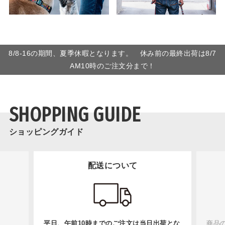
8/8-16の期間、夏季休暇となります。 休み前の最終出荷は8/7
AM10時のご注文分まで！
SHOPPING GUIDE
ショッピングガイド
配送について
平日、午前10時までのご注文は当日出荷とな
商品