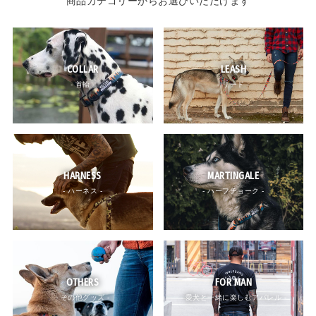
商品カテゴリーからお選びいただけます
COLLAR
LEASH
- 首輪 -
- リード -
HARNESS
MARTINGALE
- ハーネス -
- ハーフチョーク -
OTHERS
FOR MAN
- その他グッズ -
- 愛犬と一緒に楽しむアパレル -