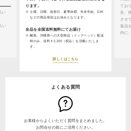
ります。
てお
払い
土曜、日曜、祝祭日、夏季休暇、年末年始、GW
良、
などの商品発送はお休みとなります。
させ
払い
返品
全品を全国送料無料にてお届け
内に
離島、沖縄県への大型商品（ドッグベッド）配送
時のみ、送料￥2,200（税込）を頂戴いたしま
す。
詳しくはこちら
よくある質問
お客様からよくいただく質問をまとめました。
お問合せの前にご活用ください。