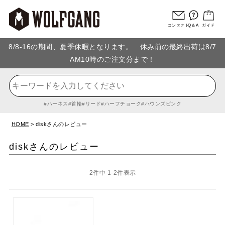
コンタクト
Q＆A
ガイド
8/8-16の期間、夏季休暇となります。 休み前の最終出荷は8/7
AM10時のご注文分まで！
ハーネス
首輪
リード
ハーフチョーク
ハウンズピンク
HOME
diskさんのレビュー
diskさんのレビュー
2
件中
1
-
2
件表示