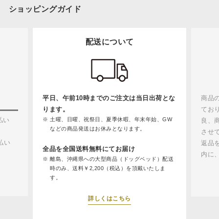
ショッピングガイド
配送について
平日、午前10時までのご注文は当日出荷とな
商品
ります。
てお
払い
土曜、日曜、祝祭日、夏季休暇、年末年始、GW
良、
などの商品発送はお休みとなります。
させ
払い
返品
全品を全国送料無料にてお届け
内に
離島、沖縄県への大型商品（ドッグベッド）配送
時のみ、送料￥2,200（税込）を頂戴いたしま
す。
詳しくはこちら