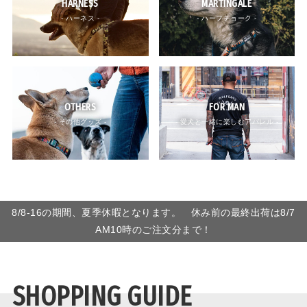
HARNESS
MARTINGALE
- ハーネス -
- ハーフチョーク -
OTHERS
FOR MAN
- その他グッズ -
- 愛犬と一緒に楽しむアパレル -
8/8-16の期間、夏季休暇となります。 休み前の最終出荷は8/7
AM10時のご注文分まで！
SHOPPING GUIDE